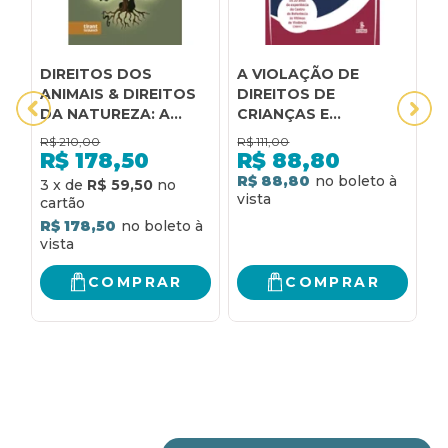
DIREITOS DOS
A VIOLAÇÃO DE
C
ANIMAIS & DIREITOS
DIREITOS DE
D
DA NATUREZA: A
CRIANÇAS E
H
DIGNIDADE DA
ADOLESCENTES:
R$
210,00
R$
111,00
R
PESSOA NÃO
PERSPECTIVAS DE
R$
178,50
R$
88,80
HUMANA
ENFRENTAMENTO
R$ 88,80
3
x
de
R$ 59,50
4
EXPANDINDO O
CÂNONE DOS
R$ 178,50
R
DIREITOS HUMANOS
COMPRAR
COMPRAR