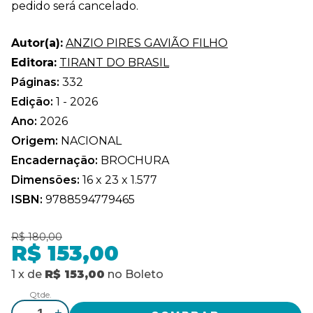
pedido será cancelado.
Autor(a):
ANZIO PIRES GAVIÃO FILHO
Editora:
TIRANT DO BRASIL
Páginas:
332
Edição:
1 - 2026
Ano:
2026
Origem:
NACIONAL
Encadernação:
BROCHURA
Dimensões:
16 x 23 x 1.577
ISBN:
9788594779465
R$ 180,00
R$ 153,00
1
x
de
R$ 153,00
no
Boleto
Qtde.