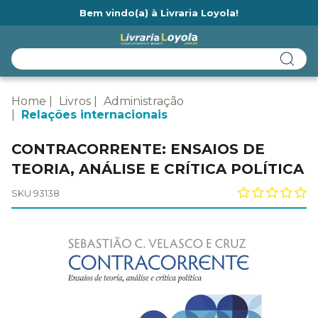
Bem vindo(a) à Livraria Loyola!
Ainda não tem cadastro na Livraria Loyola?
Home
Livros
Administração
Relações internacionais
CONTRACORRENTE: ENSAIOS DE
TEORIA, ANÁLISE E CRÍTICA POLÍTICA
SKU 93138