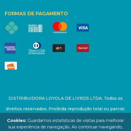
FORMAS DE PAGAMENTO
DISTRIBUIDORA LOYOLA DE LIVROS LTDA. Todos os
direitos reservados. Proibida reprodução total ou parcial.
Preços e estoque sujeito a alterações sem aviso prévio.
Cookies:
Guardamos estatísticas de visitas para melhorar
sua experiência de navegação. Ao continuar navegando,
67.946.814/0001-94 - LOJA - Rua Senador Feijó - São