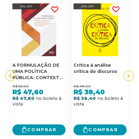
15% OFF
20% OFF
A FORMULAÇÃO DE
Crítica à análise
O
UMA POLÍTICA
crítica do discurso
E
PÚBLICA: CONTEXTO,
P
ATORES E IDEIAS NA
P
R$
56,00
R$
48,00
R
ANÁLISE DA POLÍTICA
R$
47,60
R$
38,40
NACIONAL DE
R$ 47,60
R$ 38,40
R
HUMANIZAÇÃO
(HUMANIZASUS)
COMPRAR
COMPRAR