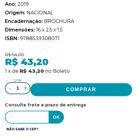
Ano:
2019
Origem:
NACIONAL
Encadernação:
BROCHURA
Dimensões:
16 x 23 x 1.5
ISBN:
9788539308071
R$ 54,00
R$ 43,20
1
x
de
R$ 43,20
no
Boleto
Qtde.
-
+
Consulte frete e prazo de entrega
NÃO SABE O CEP?