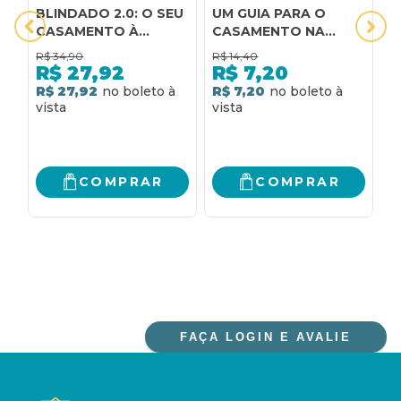
BLINDADO 2.0: O SEU
UM GUIA PARA O
S
CASAMENTO À
CASAMENTO NA
C
PROVA DE DIVÓRCIO
IGREJA CATOLICA
I
R$
34,90
R$
14,40
R
S
R$
27,92
R$
7,20
C
R$ 27,92
R$ 7,20
R
P
D
COMPRAR
COMPRAR
FAÇA LOGIN E AVALIE