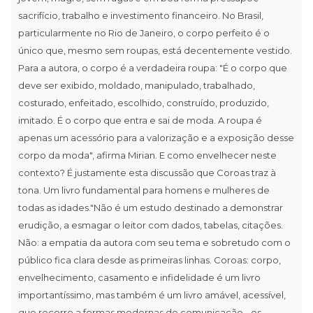
sacrifício, trabalho e investimento financeiro. No Brasil,
particularmente no Rio de Janeiro, o corpo perfeito é o
único que, mesmo sem roupas, está decentemente vestido.
Para a autora, o corpo é a verdadeira roupa: "É o corpo que
deve ser exibido, moldado, manipulado, trabalhado,
costurado, enfeitado, escolhido, construído, produzido,
imitado. É o corpo que entra e sai de moda. A roupa é
apenas um acessório para a valorização e a exposição desse
corpo da moda", afirma Mirian. E como envelhecer neste
contexto? É justamente esta discussão que Coroas traz à
tona. Um livro fundamental para homens e mulheres de
todas as idades."Não é um estudo destinado a demonstrar
erudição, a esmagar o leitor com dados, tabelas, citações.
Não: a empatia da autora com seu tema e sobretudo com o
público fica clara desde as primeiras linhas. Coroas: corpo,
envelhecimento, casamento e infidelidade é um livro
importantíssimo, mas também é um livro amável, acessível,
que recorre a formas modernas de comunicação - os