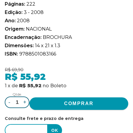
Páginas:
222
Edição:
3 - 2008
Ano:
2008
Origem:
NACIONAL
Encadernação:
BROCHURA
Dimensões:
14 x 21 x 1.3
ISBN:
9788501083166
R$ 69,90
R$ 55,92
1
x
de
R$ 55,92
no
Boleto
Qtde.
-
+
Consulte frete e prazo de entrega