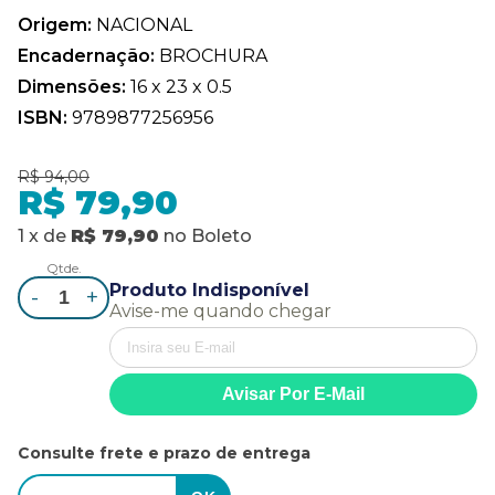
Origem:
NACIONAL
Encadernação:
BROCHURA
Dimensões:
16 x 23 x 0.5
ISBN:
9789877256956
R$ 94,00
R$ 79,90
1
x
de
R$ 79,90
no
Boleto
Qtde.
Produto Indisponível
-
+
Avise-me quando chegar
Consulte frete e prazo de entrega