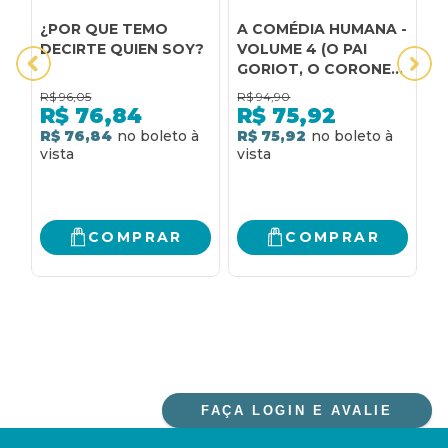
¿POR QUE TEMO
A COMÉDIA HUMANA -
A
DECIRTE QUIEN SOY?
VOLUME 4 (O PAI
s
GORIOT, O CORONEL
c
CHABERT, A MISSA
R$
96,05
R$
94,90
R
DO ATEU, A
R$
76,84
R$
75,92
INTERDIÇÃO, O
R$ 76,84
R$ 75,92
R
CONTRATO DE
CASAMENTO, OUTRO
ESTUDO DE MULHER)
COMPRAR
COMPRAR
FAÇA LOGIN E AVALIE