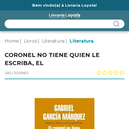
Bem vindo(a) à Livraria Loyola!
Ainda não tem cadastro na Livraria Loyola?
Home
Livros
Literatura
Literatura
CORONEL NO TIENE QUIEN LE
ESCRIBA, EL
SKU 300983