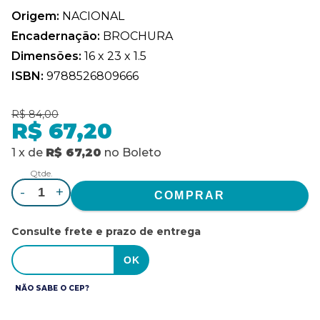
Origem:
NACIONAL
Encadernação:
BROCHURA
Dimensões:
16 x 23 x 1.5
ISBN:
9788526809666
R$ 84,00
R$ 67,20
1
x
de
R$ 67,20
no
Boleto
Qtde.
-
+
Consulte frete e prazo de entrega
NÃO SABE O CEP?