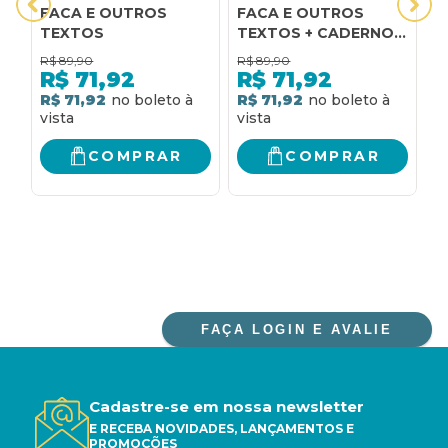
FACA E OUTROS
FACA E OUTROS
O
TEXTOS
TEXTOS + CADERNO
EDIÇÃO ESPECIAL
R$
89,90
R$
89,90
R
R$
71,92
R$
71,92
R$ 71,92
R$ 71,92
R
COMPRAR
COMPRAR
FAÇA LOGIN E AVALIE
Cadastre-se em nossa newsletter
E RECEBA NOVIDADES, LANÇAMENTOS E
PROMOÇÕES