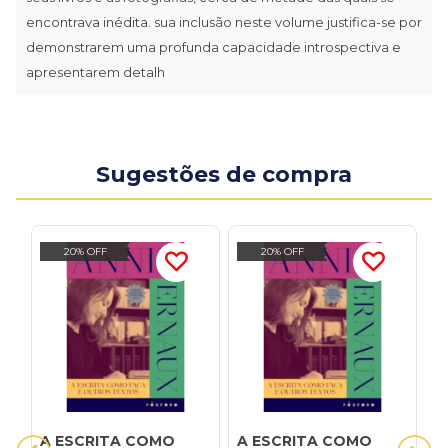
encontrava inédita. sua inclusão neste volume justifica-se por
demonstrarem uma profunda capacidade introspectiva e
apresentarem detalh
Sugestões de compra
20% OFF
20% OFF
A ESCRITA COMO
A ESCRITA COMO
A