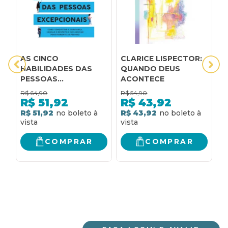
AS CINCO
CLARICE LISPECTOR:
D
HABILIDADES DAS
QUANDO DEUS
-
PESSOAS
ACONTECE
M
EXCEPCIONAIS:
C
R$
64,90
R$
54,90
R
COMO CONQUISTAR
Q
R$
51,92
R$
43,92
A CONFIANÇA,
M
R$ 51,92
R$ 43,92
R
GANHAR O RESPEITO
E INFLUENCIAR
POSITIVAMENTE AS
COMPRAR
COMPRAR
PESSOAS