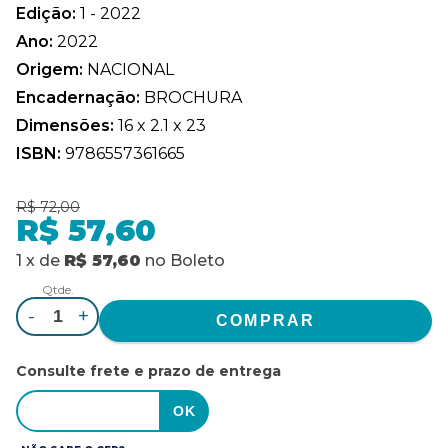
Edição:
1 - 2022
Ano:
2022
Origem:
NACIONAL
Encadernação:
BROCHURA
Dimensões:
16 x 2.1 x 23
ISBN:
9786557361665
R$ 72,00
R$ 57,60
1
x
de
R$ 57,60
no
Boleto
Qtde.
-
+
Consulte frete e prazo de entrega