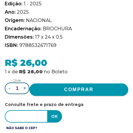
Edição:
1 - 2025
Ano:
2025
Origem:
NACIONAL
Encadernação:
BROCHURA
Dimensões:
17 x 24 x 0.5
ISBN:
9788532671769
R$ 26,00
1
x
de
R$ 26,00
no
Boleto
Qtde.
-
+
Consulte frete e prazo de entrega
NÃO SABE O CEP?