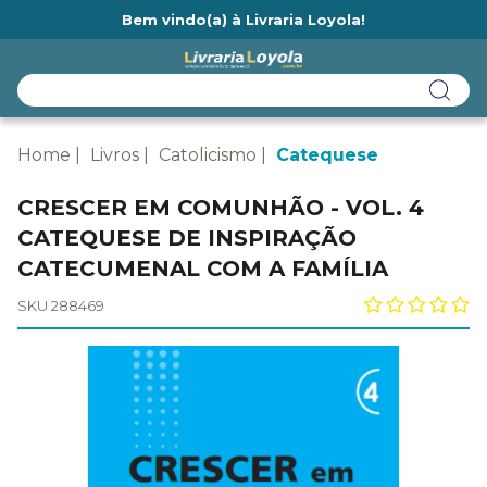
Bem vindo(a) à Livraria Loyola!
Ainda não tem cadastro na Livraria Loyola?
Home
Livros
Catolicismo
Catequese
CRESCER EM COMUNHÃO - VOL. 4
CATEQUESE DE INSPIRAÇÃO
CATECUMENAL COM A FAMÍLIA
SKU 288469