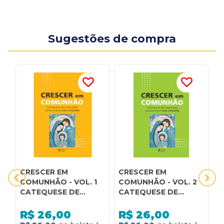
Sugestões de compra
CRESCER EM
CRESCER EM
C
COMUNHÃO - VOL. 1
COMUNHÃO - VOL. 2
C
CATEQUESE DE
CATEQUESE DE
C
INSPIRAÇÃO
INSPIRAÇÃO
I
CATECUMENAL COM
CATECUMENAL COM
C
R$
26,00
R$
26,00
A FAMÍLIA
A FAMÍLIA
A