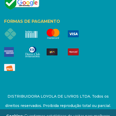
FORMAS DE PAGAMENTO
DISTRIBUIDORA LOYOLA DE LIVROS LTDA. Todos os
direitos reservados. Proibida reprodução total ou parcial.
Preços e estoque sujeito a alterações sem aviso prévio.