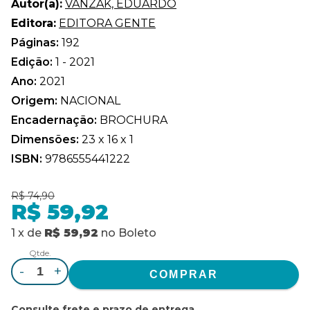
Autor(a):
VANZAK, EDUARDO
Editora:
EDITORA GENTE
Páginas:
192
Edição:
1 - 2021
Ano:
2021
Origem:
NACIONAL
Encadernação:
BROCHURA
Dimensões:
23 x 16 x 1
ISBN:
9786555441222
R$ 74,90
R$ 59,92
1
x
de
R$ 59,92
no
Boleto
Qtde.
-
+
Consulte frete e prazo de entrega