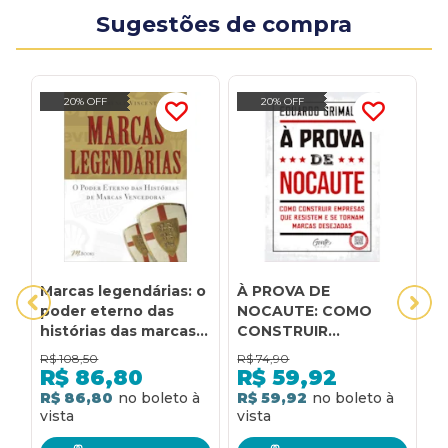
Sugestões de compra
20% OFF
20% OFF
Marcas legendárias: o
À PROVA DE
A
poder eterno das
NOCAUTE: COMO
E
histórias das marcas
CONSTRUIR
Z
vencedoras
EMPRESAS QUE
D
R$
108,50
R$
74,90
R
RESISTEM E SE
C
R$
86,80
R$
59,92
TORNAM MARCAS
N
R$ 86,80
R$ 59,92
R
DESEJADAS
P