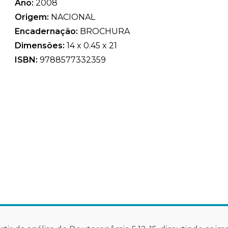
Ano:
2008
Origem:
NACIONAL
Encadernação:
BROCHURA
Dimensões:
14 x 0.45 x 21
ISBN:
9788577332359