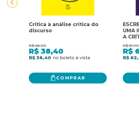
Crítica à análise crítica do
ESCRE
discurso
UMA 
A CRÍ
R$
48,00
R$
69,90
R$
38,40
R$
6
R$ 38,40
R$ 62,
COMPRAR