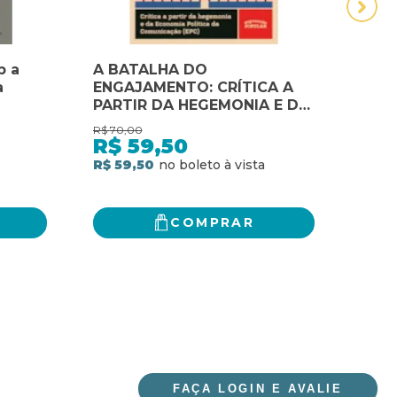
b a
A BATALHA DO
A C
a
ENGAJAMENTO: CRÍTICA A
CRIM
PARTIR DA HEGEMONIA E DA
BAR
ECONOMIA POLÍTICA DA
R$
70,00
R$
120
COMUNICAÇÃO (EPC)
R$
59,50
R$
R$ 59,50
2
x
d
R$ 1
COMPRAR
FAÇA LOGIN E AVALIE