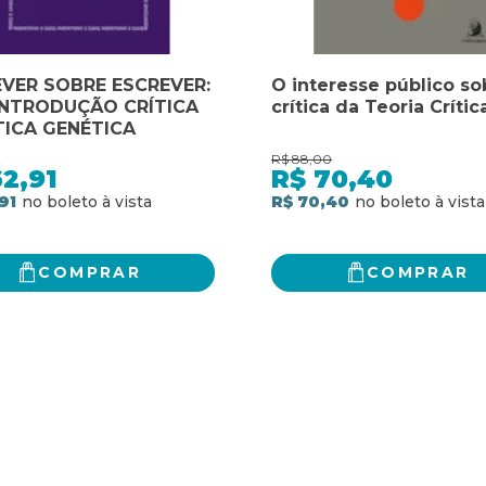
VER SOBRE ESCREVER:
O interesse público so
INTRODUÇÃO CRÍTICA
crítica da Teoria Crític
TICA GENÉTICA
R$
88,00
2,91
R$
70,40
91
R$ 70,40
COMPRAR
COMPRAR