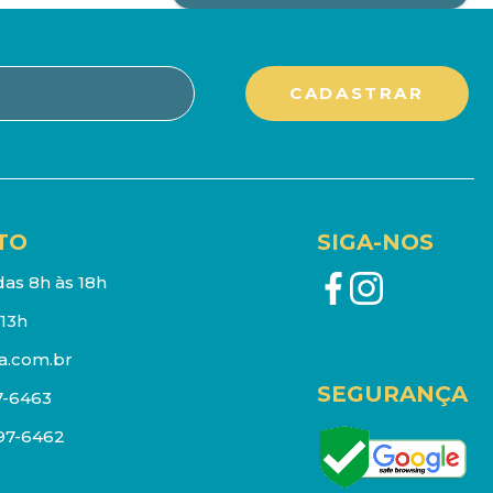
TO
SIGA-NOS
as 8h às 18h
13h
a.com.br
SEGURANÇA
7-6463
097-6462