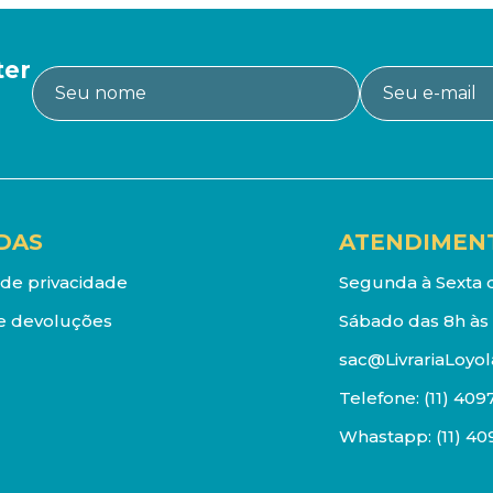
ter
DAS
ATENDIMEN
a de privacidade
Segunda à Sexta d
e devoluções
Sábado das 8h às 
sac@LivrariaLoyol
Telefone:
(11) 409
Whastapp:
(11) 4