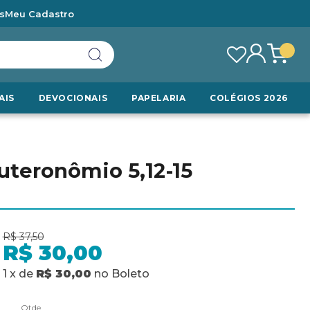
s
Meu Cadastro
AIS
DEVOCIONAIS
PAPELARIA
COLÉGIOS 2026
euteronômio 5,12-15
R$ 37,50
R$ 30,00
1
x
de
R$ 30,00
no
Boleto
Qtde.