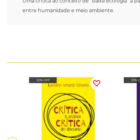
Uma crítica ao conceito de "baixa ecologia" a pa
entre humanidade e meio ambiente.
20% OFF
10% 