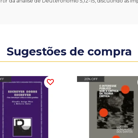
rtir da análise de Deuteronômio 5,12-15, discutindo as imp
Sugestões de compra
OFF
20% OFF