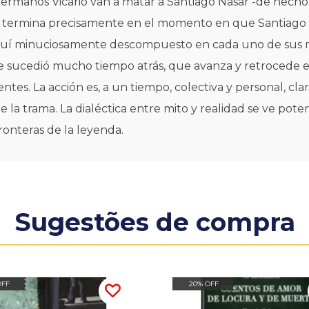
hermanos Vicario van a matar a Santiago Nasar -de hecho
o termina precisamente en el momento en que Santiago Na
aquí minuciosamente descompuesto en cada uno de sus m
e sucedió mucho tiempo atrás, que avanza y retrocede e
ntes. La acción es, a un tiempo, colectiva y personal, cla
e la trama. La dialéctica entre mito y realidad se ve pot
ronteras de la leyenda.
Sugestões de compra
OFF
20% OFF