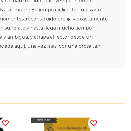
 ya le han matado- para vengar el honor
sar muere.El tiempo cíclico, tan utilizado
omentos, reconstruido prolija y exactamente
n su relato y hasta llega mucho tiempo
ra y ambigua, y atrapa al lector desde un
enciada aquí, una vez más, por una prosa tan
20% OFF
15