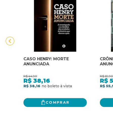
CASO HENRY: MORTE
CRÔN
ANUNCIADA
ANUN
R$
44,90
R$
69,90
R$
38,16
R$
5
R$ 38,16
R$ 55,
COMPRAR