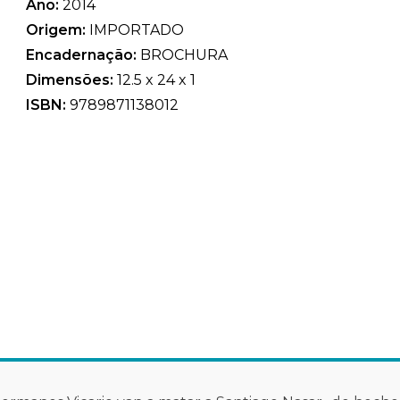
Ano:
2014
Origem:
IMPORTADO
Encadernação:
BROCHURA
Dimensões:
12.5 x 24 x 1
ISBN:
9789871138012