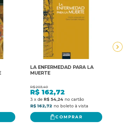
LA ENFERMEDAD PARA LA
La m
E
MUERTE
R$
203,40
R$
115
R$
162,72
R$
R$ 9
3
x
de
R$ 54,24
R$ 162,72
COMPRAR