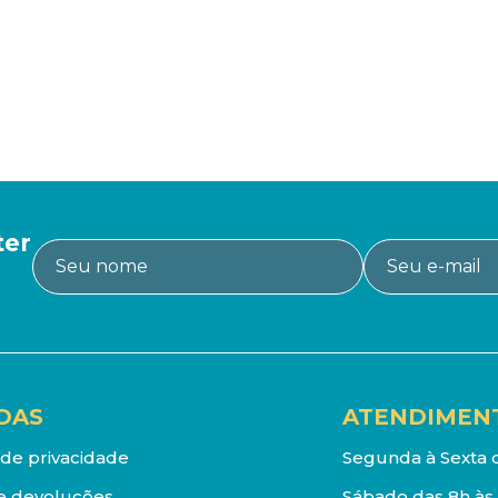
ter
DAS
ATENDIMEN
a de privacidade
Segunda à Sexta d
e devoluções
Sábado das 8h às 