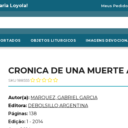
aria Loyola!
Meus Pedido
PORTADOS
OBJETOS LITURGICOS
IMAGENS DEVOCION
CRONICA DE UNA MUERTE
SKU 188555
Autor(a):
MARQUEZ, GABRIEL GARCIA
Editora:
DEBOLSILLO ARGENTINA
Páginas:
138
Edição:
1 - 2014