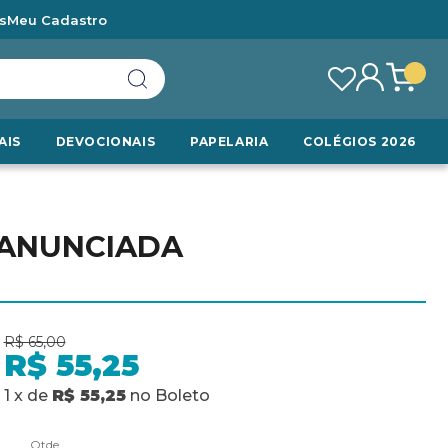
s
Meu Cadastro
AIS
DEVOCIONAIS
PAPELARIA
COLÉGIOS 2026
 ANUNCIADA
R$ 65,00
R$ 55,25
1
x
de
R$ 55,25
no
Boleto
Qtde.