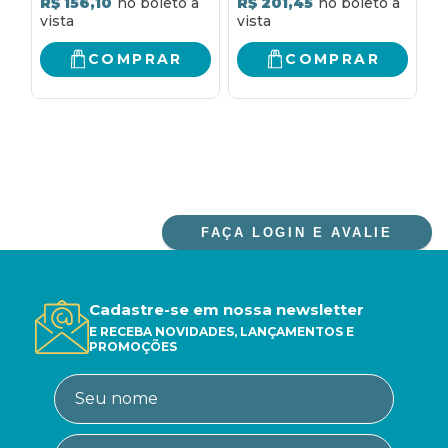
R$ 156,10
R$ 201,45
R
COMPRAR
COMPRAR
FAÇA LOGIN E AVALIE
Cadastre-se em nossa newsletter
E RECEBA NOVIDADES, LANÇAMENTOS E
PROMOÇÕES