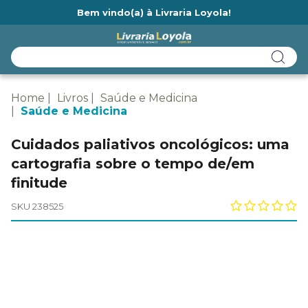
Bem vindo(a) à Livraria Loyola!
Ainda não tem cadastro na Livraria Loyola?
Home
Livros
Saúde e Medicina
Saúde e Medicina
Cuidados paliativos oncológicos: uma
cartografia sobre o tempo de/em
finitude
SKU 238525