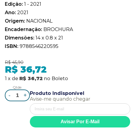
Edição:
1 - 2021
Ano:
2021
Origem:
NACIONAL
Encadernação:
BROCHURA
Dimensões:
14 x 0.8 x 21
ISBN:
9788546220595
R$ 45,90
R$ 36,72
1
x
de
R$ 36,72
no
Boleto
Qtde.
Produto Indisponível
-
+
Avise-me quando chegar