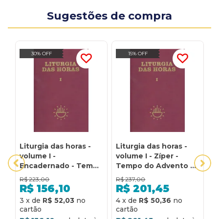
Sugestões de compra
30% OFF
15% OFF
Liturgia das horas -
Liturgia das horas -
L
volume I -
volume I - Zíper -
v
Encadernado - Tempo
Tempo do Advento e
T
do Advento e Tempo
Tempo do Natal: zíper
t
R$
223,00
R$
237,00
R
do Natal: tempo do
- Tempo do Advento
d
R$
156,10
R$
201,45
advento e tempo do
e Tempo do Natal
T
3
x
de
R$ 52,03
4
x
de
R$ 50,36
5
natal
t
d