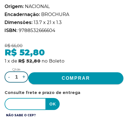
Origem:
NACIONAL
Encadernação:
BROCHURA
Dimensões:
13.7 x 21 x 1.3
ISBN:
9788532666604
R$ 66,00
R$ 52,80
1
x
de
R$ 52,80
no
Boleto
Qtde.
-
+
Consulte frete e prazo de entrega
NÃO SABE O CEP?