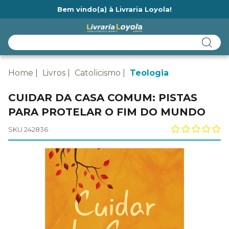
Bem vindo(a) à Livraria Loyola!
Ainda não tem cadastro na Livraria Loyola?
Home
Livros
Catolicismo
Teologia
CUIDAR DA CASA COMUM: PISTAS
PARA PROTELAR O FIM DO MUNDO
SKU 242836