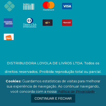
DISTRIBUIDORA LOYOLA DE LIVROS LTDA. Todos os
direitos reservados. Proibida reprodução total ou parcial.
Preços e estoque sujeito a alterações sem aviso prévio.
Cookies:
Guardamos estatísticas de visitas para melhorar
sua experiência de navegação. Ao continuar navegando,
67.946.814/0001-94 - LOJA - Rua Senador Feijó - São
você concorda com a nossa
Política de Privacidade
.
Paulo / SP - CEP: 01006-000
CONTINUAR E FECHAR