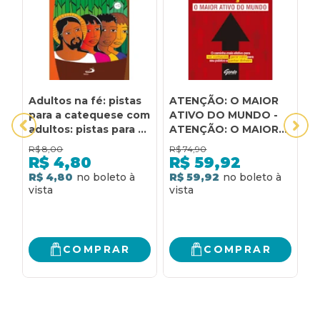
Adultos na fé: pistas
ATENÇÃO: O MAIOR
E
para a catequese com
ATIVO DO MUNDO -
e
adultos: pistas para a
ATENÇÃO: O MAIOR
c
catequese com
ATIVO DO MUNDO O
p
R$
8,00
R$
74,90
R
adultos
CAMINHO MAIS
q
R$
4,80
R$
59,92
EFETIVO PARA SER
R$ 4,80
R$ 59,92
R
CONHECIDO, GERAR
VALOR PARA SEU
PÚBLICO, GANHAR
DINHEIRO
COMPRAR
COMPRAR