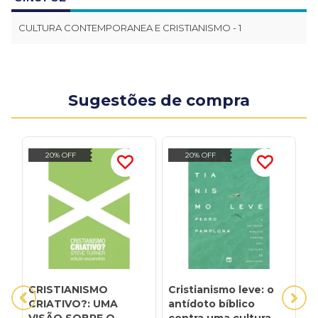
CULTURA CONTEMPORANEA E CRISTIANISMO - 1
Sugestões de compra
20% OFF
20% OFF
CRISTIANISMO
Cristianismo leve: o
C
CRIATIVO?: UMA
antídoto bíblico
C
VISÃO SOBRE O
contra uma cultura de
L