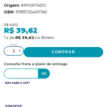
Origem:
IMPORTADO
ISBN:
9789725400760
R$ 49,52
R$ 39,62
1
x
de
R$ 39,62
no
Boleto
Qtde.
-
+
Consulte frete e prazo de entrega
NÃO SABE O CEP?
SINOPSE