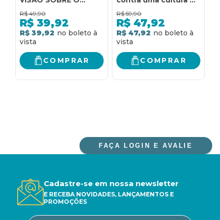
CRISTIANISMO E AS
legalismo
O
R$
49,90
R$
59,90
R
ARTES
R$
39,92
R$
47,92
R$ 39,92
R$ 47,92
R
COMPRAR
COMPRAR
FAÇA LOGIN E AVALIE
Cadastre-se em nossa newsletter
E RECEBA NOVIDADES, LANÇAMENTOS E
PROMOÇÕES