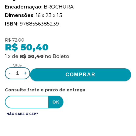
Encadernação:
BROCHURA
Dimensões:
16 x 23 x 1.5
ISBN:
9788556385239
R$ 72,00
R$ 50,40
1
x
de
R$ 50,40
no
Boleto
Qtde.
-
+
Consulte frete e prazo de entrega
NÃO SABE O CEP?