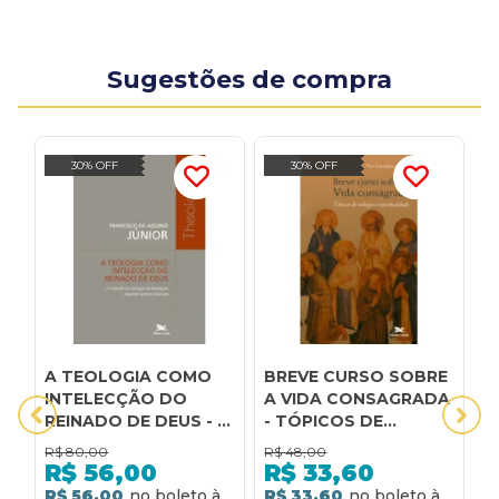
Sugestões de compra
30% OFF
30% OFF
A TEOLOGIA COMO
BREVE CURSO SOBRE
C
INTELECÇÃO DO
A VIDA CONSAGRADA
fé
REINADO DE DEUS - O
- TÓPICOS DE
p
MÉTODO DA
TEOLOGIA E
e
R$
80,00
R$
48,00
R
TEOLOGIA DA
ESPIRITUALIDADE
t
R$
56,00
R$
33,60
LIBERTAÇÃO
R$ 56,00
R$ 33,60
R