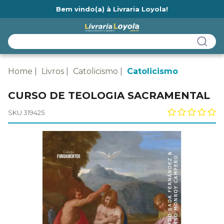
Bem vindo(a) à Livraria Loyola!
Ainda não tem cadastro na Livraria Loyola?
Home
Livros
Catolicismo
Catolicismo
CURSO DE TEOLOGIA SACRAMENTAL
SKU 319425