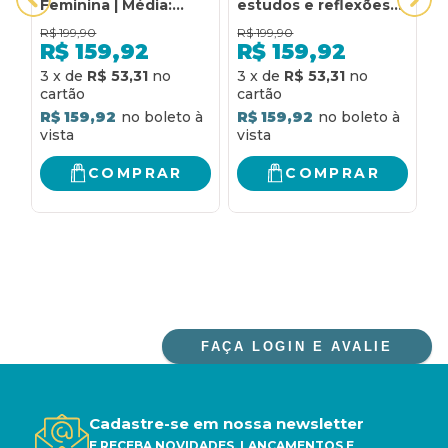
Feminina | Média:
estudos e reflexões
m
Com estudos e
de gênesis a
a
R$
199,90
R$
199,90
R
reflexões de gênesis
apocalipse
c
R$
159,92
R$
159,92
a apocalipse
e
R
3
x
de
R$ 53,31
3
x
de
R$ 53,31
a
d
R$ 159,92
R$ 159,92
r
e
e
COMPRAR
COMPRAR
e
FAÇA LOGIN E AVALIE
Cadastre-se em nossa newsletter
E RECEBA NOVIDADES, LANÇAMENTOS E