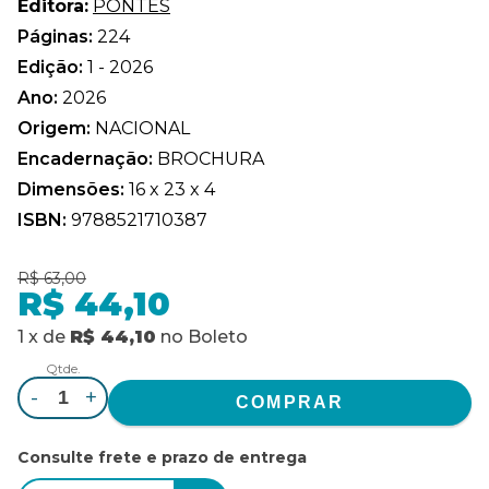
Editora:
PONTES
Páginas:
224
Edição:
1 - 2026
Ano:
2026
Origem:
NACIONAL
Encadernação:
BROCHURA
Dimensões:
16 x 23 x 4
ISBN:
9788521710387
R$ 63,00
R$ 44,10
1
x
de
R$ 44,10
no
Boleto
Qtde.
-
+
Consulte frete e prazo de entrega