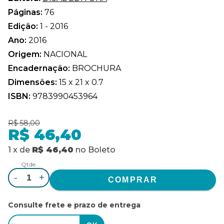
Páginas:
76
Edição:
1 - 2016
Ano:
2016
Origem:
NACIONAL
Encadernação:
BROCHURA
Dimensões:
15 x 21 x 0.7
ISBN:
9783990453964
R$ 58,00
R$ 46,40
1
x
de
R$ 46,40
no
Boleto
Qtde.
-
+
Consulte frete e prazo de entrega