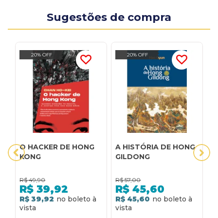
Sugestões de compra
20% OFF
20% OFF
O HACKER DE HONG
A HISTÓRIA DE HONG
D
KONG
GILDONG
R$
49,90
R$
57,00
R
R$
39,92
R$
45,60
R$ 39,92
R$ 45,60
R