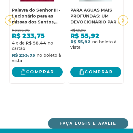
Palavra do Senhor III -
PARA ÁGUAS MAIS
A
Lecionário para as
PROFUNDAS: UM
C
missas dos Santos,
DEVOCIONÁRIO PARA
T
dos comuns, para
TODAS AS HORAS
N
R$
275,00
R$
69,90
R
diversas
S
R$
233,75
R$
55,92
necessidades e
I
R$ 55,92
R
4
x
de
R$ 58,44
votivas: lecionário
M
para as missas dos
P
R$ 233,75
santos, dos comuns,
U
para diversas
A
necessidades e
T
COMPRAR
COMPRAR
votivas
P
FAÇA LOGIN E AVALIE