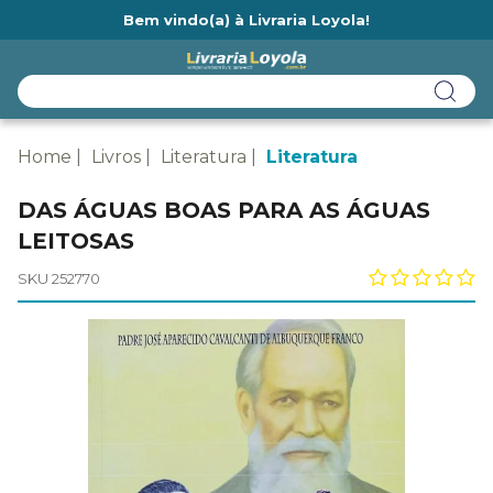
Bem vindo(a) à Livraria Loyola!
Ainda não tem cadastro na Livraria Loyola?
Home
Livros
Literatura
Literatura
DAS ÁGUAS BOAS PARA AS ÁGUAS
LEITOSAS
SKU 252770