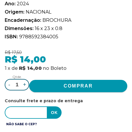
Ano:
2024
Origem:
NACIONAL
Encadernação:
BROCHURA
Dimensões:
16 x 23 x 0.8
ISBN:
9788592384005
R$ 17,50
R$ 14,00
1
x
de
R$ 14,00
no
Boleto
Qtde.
-
+
Consulte frete e prazo de entrega
NÃO SABE O CEP?