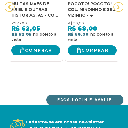
MUITAS MAES DE
POCOTO! POCOTO!-
A
ARIEL E OUTRAS
COL. MINDINHO E SEU
P
HISTORIAS, AS - COL.
VIZINHO - 4
S
MINDINHO E SEU
R$
73,00
R$
80,00
R
VIZINHO - 1
R$
62,05
R$
68,00
R$ 62,05
R$ 68,00
R
COMPRAR
COMPRAR
FAÇA LOGIN E AVALIE
Cadastre-se em nossa newsletter