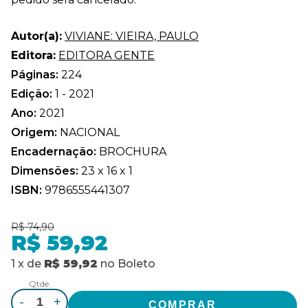
Autor(a):
VIVIANE: VIEIRA, PAULO
Editora:
EDITORA GENTE
Páginas:
224
Edição:
1 - 2021
Ano:
2021
Origem:
NACIONAL
Encadernação:
BROCHURA
Dimensões:
23 x 16 x 1
ISBN:
9786555441307
R$ 74,90
R$ 59,92
1
x
de
R$ 59,92
no
Boleto
Qtde.
-
+