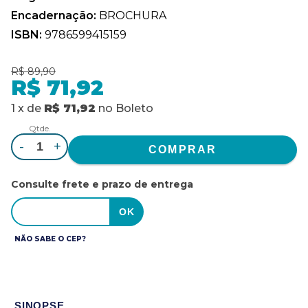
Encadernação:
BROCHURA
ISBN:
9786599415159
R$ 89,90
R$ 71,92
1
x
de
R$ 71,92
no
Boleto
Qtde.
-
+
Consulte frete e prazo de entrega
NÃO SABE O CEP?
SINOPSE