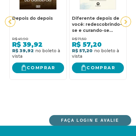
Depois do depois
Diferente depois de
A
você: redescobrindo-
D
se e curando-se
P
depois da dor e do
R$
49,90
R$
71,50
R
trauma
R$
39,92
R$
57,20
R$ 39,92
R$ 57,20
R
COMPRAR
COMPRAR
FAÇA LOGIN E AVALIE