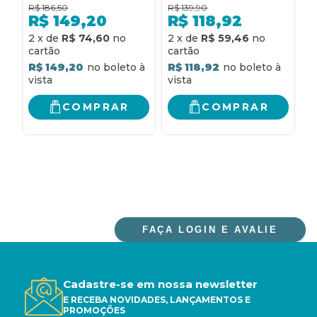
normativo do poder
REFLEXOS NA
D
R$
186,50
R$
139,90
R
executivo
ESTRUTURA
P
R$
149,20
R$
118,92
NORMATIVA DOS
H
2
x
de
R$ 74,60
2
x
de
R$ 59,46
3
DIREITOS
E
FUNDAMENTAIS
C
R$ 149,20
R$ 118,92
R
D
COMPRAR
COMPRAR
FAÇA LOGIN E AVALIE
Cadastre-se em nossa newsletter
E RECEBA NOVIDADES, LANÇAMENTOS E
PROMOÇÕES