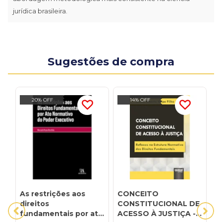
jurídica brasileira.
Sugestões de compra
20% OFF
14% OFF
As restrições aos
CONCEITO
D
direitos
CONSTITUCIONAL DE
A
fundamentais por ato
ACESSO À JUSTIÇA -
D