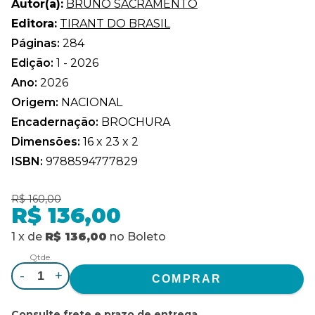
Autor(a):
BRUNO SACRAMENTO
Editora:
TIRANT DO BRASIL
Páginas:
284
Edição:
1 - 2026
Ano:
2026
Origem:
NACIONAL
Encadernação:
BROCHURA
Dimensões:
16 x 23 x 2
ISBN:
9788594777829
R$ 160,00
R$ 136,00
1
x
de
R$ 136,00
no
Boleto
Qtde.
-
+
Consulte frete e prazo de entrega