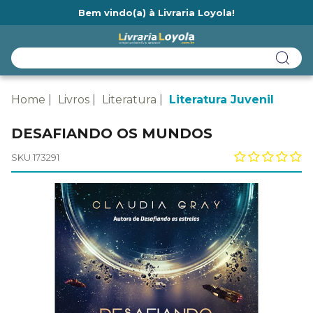
Bem vindo(a) à Livraria Loyola!
Ainda não tem cadastro na Livraria Loyola?
Home
Livros
Literatura
Literatura Juvenil
DESAFIANDO OS MUNDOS
SKU 173291