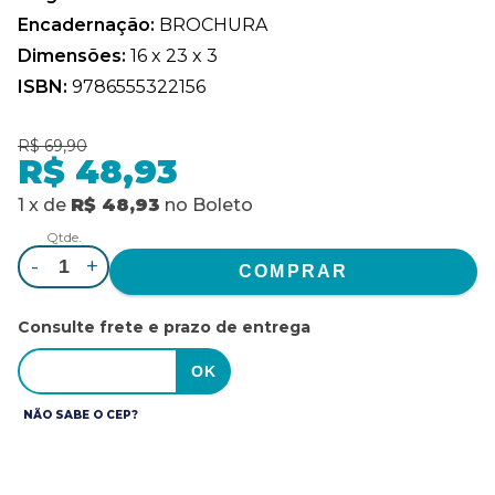
Encadernação:
BROCHURA
Dimensões:
16 x 23 x 3
ISBN:
9786555322156
R$ 69,90
R$ 48,93
1
x
de
R$ 48,93
no
Boleto
Qtde.
-
+
Consulte frete e prazo de entrega
NÃO SABE O CEP?