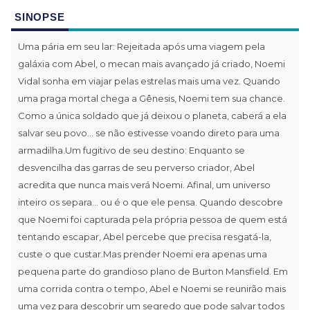
SINOPSE
Uma pária em seu lar: Rejeitada após uma viagem pela
galáxia com Abel, o mecan mais avançado já criado, Noemi
Vidal sonha em viajar pelas estrelas mais uma vez. Quando
uma praga mortal chega a Gênesis, Noemi tem sua chance.
Como a única soldado que já deixou o planeta, caberá a ela
salvar seu povo... se não estivesse voando direto para uma
armadilha.Um fugitivo de seu destino: Enquanto se
desvencilha das garras de seu perverso criador, Abel
acredita que nunca mais verá Noemi. Afinal, um universo
inteiro os separa... ou é o que ele pensa. Quando descobre
que Noemi foi capturada pela própria pessoa de quem está
tentando escapar, Abel percebe que precisa resgatá-la,
custe o que custar.Mas prender Noemi era apenas uma
pequena parte do grandioso plano de Burton Mansfield. Em
uma corrida contra o tempo, Abel e Noemi se reunirão mais
uma vez para descobrir um segredo que pode salvar todos