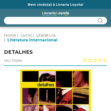
Bem vindo(a) à Livraria Loyola!
Ainda não tem cadastro na Livraria Loyola?
Home
Livros
Literatura
Literatura Internacional
DETALHES
SKU 315284