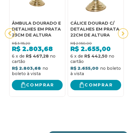
ÂMBULA DOURADO E
CÁLICE DOURAD C/
C
DETALHES EM PRATA
DETALHES EM PRATA
A
23CM DE ALTURA
22CM DE ALTURA
D
D
R$
3.115,20
R$
2.950,00
R
R$
2.803,68
R$
2.655,00
6
x
de
R$ 467,28
6
x
de
R$ 442,50
6
R$ 2.803,68
R$ 2.655,00
R
COMPRAR
COMPRAR