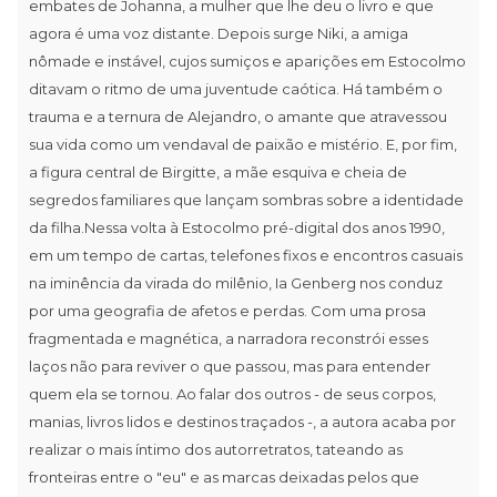
embates de Johanna, a mulher que lhe deu o livro e que
agora é uma voz distante. Depois surge Niki, a amiga
nômade e instável, cujos sumiços e aparições em Estocolmo
ditavam o ritmo de uma juventude caótica. Há também o
trauma e a ternura de Alejandro, o amante que atravessou
sua vida como um vendaval de paixão e mistério. E, por fim,
a figura central de Birgitte, a mãe esquiva e cheia de
segredos familiares que lançam sombras sobre a identidade
da filha.Nessa volta à Estocolmo pré-digital dos anos 1990,
em um tempo de cartas, telefones fixos e encontros casuais
na iminência da virada do milênio, Ia Genberg nos conduz
por uma geografia de afetos e perdas. Com uma prosa
fragmentada e magnética, a narradora reconstrói esses
laços não para reviver o que passou, mas para entender
quem ela se tornou. Ao falar dos outros - de seus corpos,
manias, livros lidos e destinos traçados -, a autora acaba por
realizar o mais íntimo dos autorretratos, tateando as
fronteiras entre o "eu" e as marcas deixadas pelos que