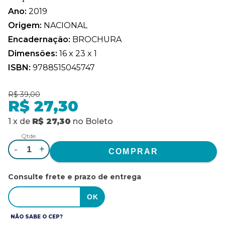
Ano:
2019
Origem:
NACIONAL
Encadernação:
BROCHURA
Dimensões:
16 x 23 x 1
ISBN:
9788515045747
R$ 39,00
R$ 27,30
1
x
de
R$ 27,30
no
Boleto
Qtde.
-
+
Consulte frete e prazo de entrega
NÃO SABE O CEP?