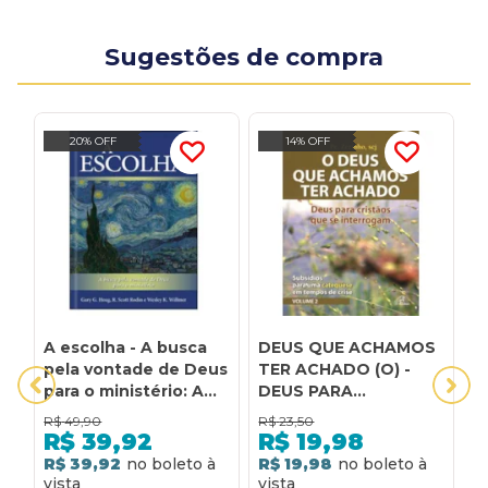
Sugestões de compra
20% OFF
14% OFF
A escolha - A busca
DEUS QUE ACHAMOS
D
pela vontade de Deus
TER ACHADO (O) -
A
para o ministério: A
DEUS PARA
D
busca pela vontade
CRISTÃOS QUE SE
D
R$
49,90
R$
23,50
R
de Deus para o
INTERROGAM:
D
R$
39,92
R$
19,98
ministério
SUBSÍDIOS PARA UMA
R$ 39,92
R$ 19,98
R
CATEQUESE EM