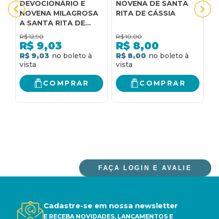
DEVOCIONÁRIO E
NOVENA DE SANTA
S
NOVENA MILAGROSA
RITA DE CÁSSIA
C
A SANTA RITA DE
B
CÁSSIA
R$
12,90
R$
10,00
R
R$
9,03
R$
8,00
R$ 9,03
R$ 8,00
R
COMPRAR
COMPRAR
FAÇA LOGIN E AVALIE
Cadastre-se em nossa newsletter
E RECEBA NOVIDADES, LANÇAMENTOS E