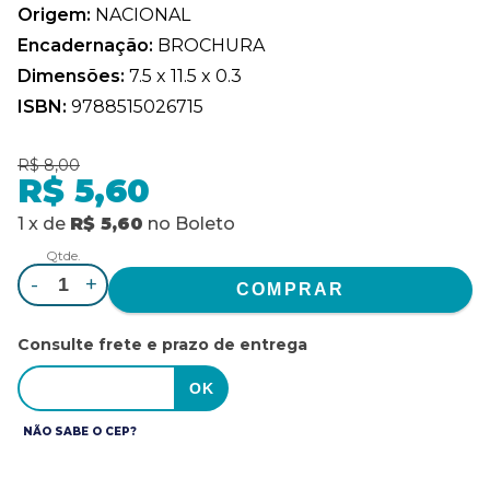
Origem:
NACIONAL
Encadernação:
BROCHURA
Dimensões:
7.5 x 11.5 x 0.3
ISBN:
9788515026715
R$ 8,00
R$ 5,60
1
x
de
R$ 5,60
no
Boleto
Qtde.
-
+
Consulte frete e prazo de entrega
NÃO SABE O CEP?