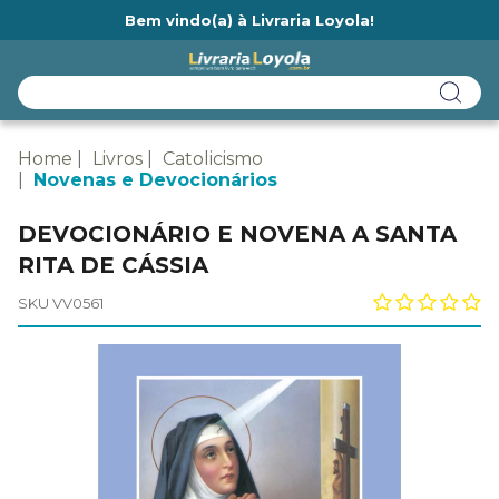
Bem vindo(a) à Livraria Loyola!
Ainda não tem cadastro na Livraria Loyola?
Home
Livros
Catolicismo
Novenas e Devocionários
DEVOCIONÁRIO E NOVENA A SANTA
RITA DE CÁSSIA
SKU VV0561