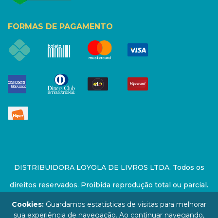
FORMAS DE PAGAMENTO
DISTRIBUIDORA LOYOLA DE LIVROS LTDA. Todos os
direitos reservados. Proibida reprodução total ou parcial.
Preços e estoque sujeito a alterações sem aviso prévio.
Cookies:
Guardamos estatísticas de visitas para melhorar
sua experiência de navegação. Ao continuar navegando,