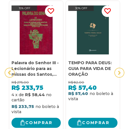
15% OFF
30% OFF
Palavra do Senhor III -
TEMPO PARA DEUS:
5
Lecionário para as
GUIA PARA VIDA DE
D
missas dos Santos,
ORAÇÃO
S
dos comuns, para
V
R$
275,00
R$
82,00
R
diversas
O
R$
233,75
R$
57,40
necessidades e
R$ 57,40
R
4
x
de
R$ 58,44
votivas: lecionário
para as missas dos
R$ 233,75
santos, dos comuns,
para diversas
necessidades e
COMPRAR
COMPRAR
votivas