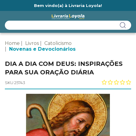
Bem vindo(a) à Livraria Loyola!
Ainda não tem cadastro na Livraria Loyola?
Home
Livros
Catolicismo
Novenas e Devocionários
DIA A DIA COM DEUS: INSPIRAÇÕES
PARA SUA ORAÇÃO DIÁRIA
SKU 25743