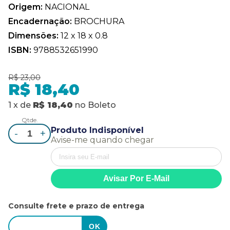
Origem:
NACIONAL
Encadernação:
BROCHURA
Dimensões:
12 x 18 x 0.8
ISBN:
9788532651990
R$ 23,00
R$ 18,40
1
x
de
R$ 18,40
no
Boleto
Qtde.
Produto Indisponível
-
+
Avise-me quando chegar
Consulte frete e prazo de entrega