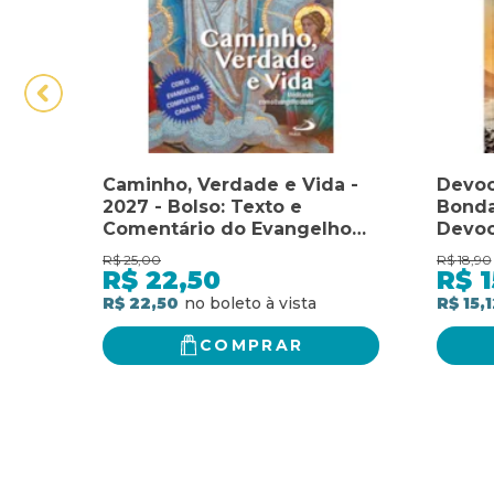
Caminho, Verdade e Vida -
Devoc
2027 - Bolso: Texto e
Bonda
Comentário do Evangelho
Devoc
de Cada Dia - Ano B -
devoc
R$
25,00
R$
18,90
Marcos
ano
R$
22,50
R$
1
R$ 22,50
R$ 15,1
COMPRAR