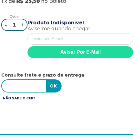
1
x
de
R$ 25,50
no
Boleto
Qtde.
Produto Indisponível
-
+
Avise-me quando chegar
Consulte frete e prazo de entrega
NÃO SABE O CEP?