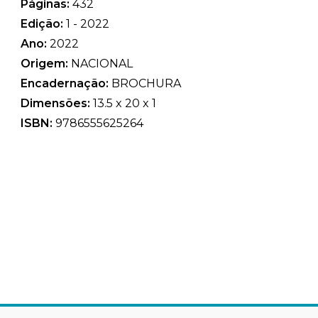
Páginas:
432
Edição:
1 - 2022
Ano:
2022
Origem:
NACIONAL
Encadernação:
BROCHURA
Dimensões:
13.5 x 20 x 1
ISBN:
9786555625264