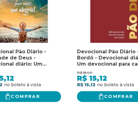
ional Pão Diário -
Devocional Pão Diário 
de de Deus -
Bordô - Devocional diá
ional diário: Um
Um devocional para c
ional para cada dia do
dia do ano
R$
18,90
5,12
R$
15,12
2
R$ 15,12
COMPRAR
COMPRAR