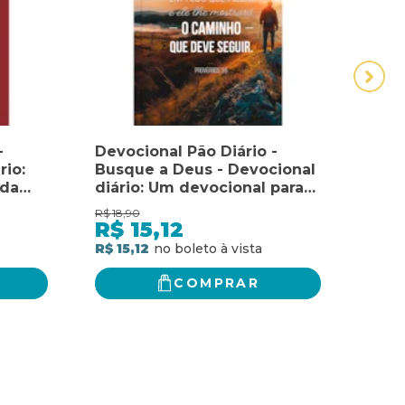
-
Devocional Pão Diário -
Devo
rio:
Busque a Deus - Devocional
Ensi
ada
diário: Um devocional para
diár
cada dia do ano
cada
R$
18,90
R$
18,
R$
15,12
R$
R$ 15,12
R$ 15
COMPRAR