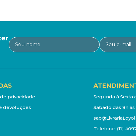
ter
DAS
ATENDIMEN
a de privacidade
Segunda à Sexta d
e devoluções
Sábado das 8h às 
sac@LivrariaLoyol
Telefone:
(11) 409