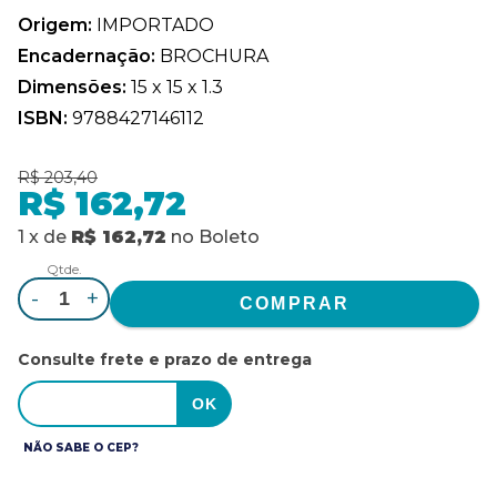
Origem:
IMPORTADO
Encadernação:
BROCHURA
Dimensões:
15 x 15 x 1.3
ISBN:
9788427146112
R$ 203,40
R$ 162,72
1
x
de
R$ 162,72
no
Boleto
Qtde.
-
+
Consulte frete e prazo de entrega
NÃO SABE O CEP?