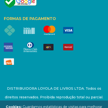
FORMAS DE PAGAMENTO
DISTRIBUIDORA LOYOLA DE LIVROS LTDA. Todos os
direitos reservados. Proibida reprodução total ou parcial.
Preços e estoque sujeito a alterações sem aviso prévio.
Cookies:
Guardamos estatísticas de visitas para melhorar