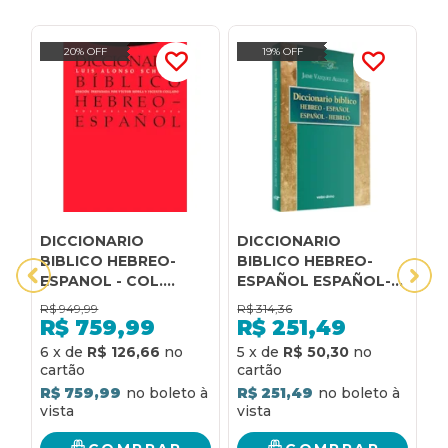
20% OFF
19% OFF
DICCIONARIO
DICCIONARIO
D
BIBLICO HEBREO-
BIBLICO HEBREO-
C
ESPANOL - COL.
ESPAÑOL ESPAÑOL-
E
BIBLIOTECA DE
HEBREO
T
R$
949,99
R$
314,36
CIENCIAS BIBLICAS Y -
R$
759,99
R$
251,49
3
4
6
x
de
R$ 126,66
5
x
de
R$ 50,30
R
R$ 759,99
R$ 251,49