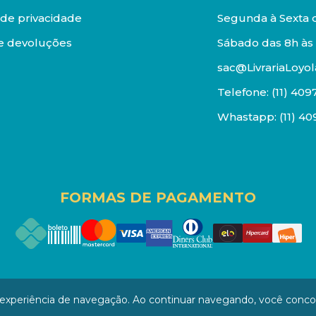
a de privacidade
Segunda à Sexta d
e devoluções
Sábado das 8h às 
sac@LivrariaLoyol
Telefone:
(11) 409
Whastapp:
(11) 4
FORMAS DE PAGAMENTO
os reservados. Proibida reprodução total ou parcial. Pr
a experiência de navegação. Ao continuar navegando, você conc
/0001-94 - LOJA - Rua Senador Feijó - São Paulo / SP - CEP