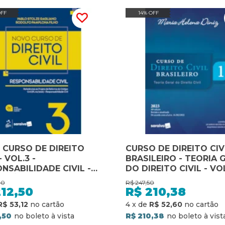
OFF
14% OFF
CURSO DE DIREITO
CURSO DE DIREITO CIV
- VOL.3 -
BRASILEIRO - TEORIA 
NSABILIDADE CIVIL -
DO DIREITO CIVIL - VOL
DIÇÃO 2026
40ª EDIÇÃO 2023
00
R$
247,50
12,50
R$
210,38
R$ 53,12
4
x
de
R$ 52,60
,50
R$ 210,38