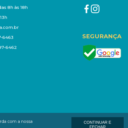
as 8h às 18h
13h
a.com.br
SEGURANÇA
7-6463
097-6462
eços e estoque sujeito a alterações sem aviso prévio.
orda com a nossa
CONTINUAR E
: 01006-000
FECHAR