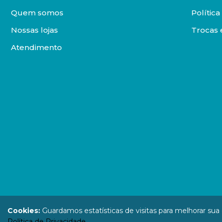
Quem somos
Polític
Nossas lojas
Trocas 
Atendimento
DISTRIBUIDORA LOYOLA DE LIVROS LTDA. Todos os direit
Cookies:
Guardamos estatísticas de visitas para melhorar su
67.946.814
Política de Privacidade
.