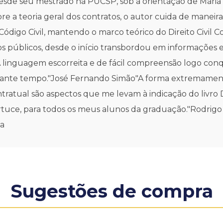
sde seu mestrado na PUCSP, sob a orientação de Maria H
 a teoria geral dos contratos, o autor cuida de maneira
 Código Civil, mantendo o marco teórico do Direito Civil 
s públicos, desde o início transbordou em informações e
inguagem escorreita e de fácil compreensão logo conqui
astante tempo."José Fernando Simão"A forma extremament
ratual são aspectos que me levam à indicação do livro Dir
 Tartuce, para todos os meus alunos da graduação."Rodri
ba
Sugestões de compra