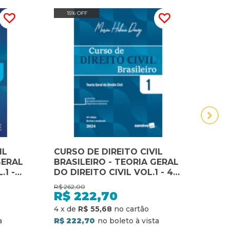
15% OFF
15
IL
CURSO DE DIREITO CIVIL
CURS
GERAL
BRASILEIRO - TEORIA GERAL
BRAS
.1 -
DO DIREITO CIVIL VOL.1 - 41ª
EDI
EDIÇÃO 2024
R$
262,00
R$
344
R$
222,70
R$
4
x
de
R$ 55,68
5
x
d
R$ 222,70
R$ 2