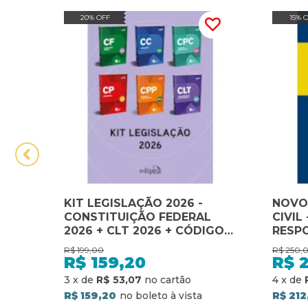
20% OFF
15% 
KIT LEGISLAÇÃO 2026 -
NOVO 
CONSTITUIÇÃO FEDERAL
CIVIL 
2026 + CLT 2026 + CÓDIGO
RESPO
CIVIL 2026 + CÓDIGO DE
24ª E
R$
199,00
R$
250,
PROCESSO CIVIL 2026 +
R$
159,20
R$
2
CÓDIGO PENAL 2026 +
3
x
de
R$ 53,07
4
x
de
CÓDIGO DE PROCESSO
R$ 159,20
R$ 212
PENAL 2026