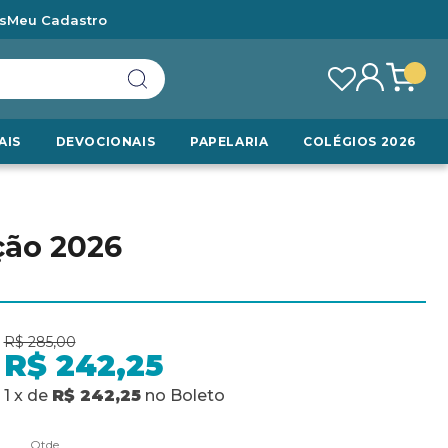
s
Meu Cadastro
AIS
DEVOCIONAIS
PAPELARIA
COLÉGIOS 2026
ição 2026
R$ 285,00
R$ 242,25
1
x
de
R$ 242,25
no
Boleto
Qtde.