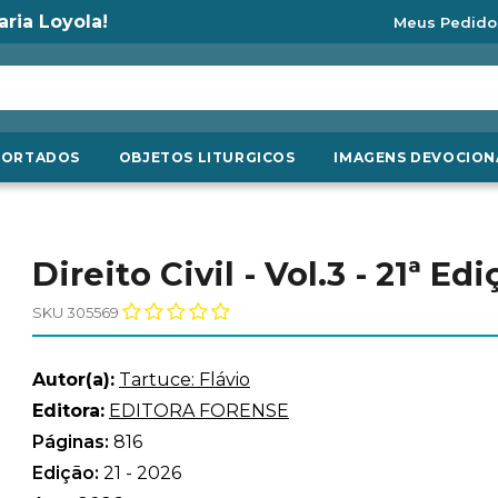
aria Loyola!
Meus Pedido
PORTADOS
OBJETOS LITURGICOS
IMAGENS DEVOCION
Direito Civil - Vol.3 - 21ª Ed
SKU 305569
Autor(a):
Tartuce: Flávio
Editora:
EDITORA FORENSE
Páginas:
816
Edição:
21 - 2026