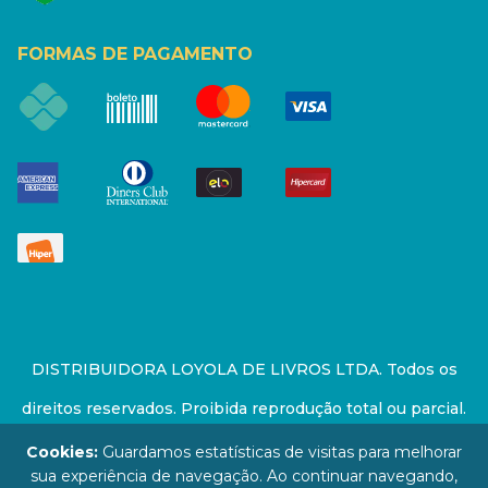
FORMAS DE PAGAMENTO
DISTRIBUIDORA LOYOLA DE LIVROS LTDA. Todos os
direitos reservados. Proibida reprodução total ou parcial.
Preços e estoque sujeito a alterações sem aviso prévio.
Cookies:
Guardamos estatísticas de visitas para melhorar
sua experiência de navegação. Ao continuar navegando,
67.946.814/0001-94 - LOJA - Rua Senador Feijó - São