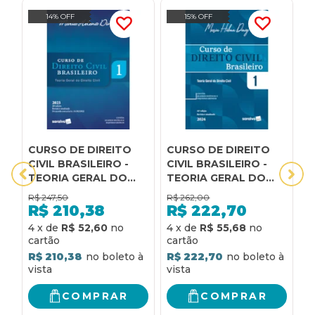
14% OFF
15% OFF
CURSO DE DIREITO
CURSO DE DIREITO
D
CIVIL BRASILEIRO -
CIVIL BRASILEIRO -
B
TEORIA GERAL DO
TEORIA GERAL DO
D
DIREITO CIVIL - VOL.1
DIREITO CIVIL VOL.1 -
2
R$
247,50
R$
262,00
R
- 40ª EDIÇÃO 2023
41ª EDIÇÃO 2024
R$
210,38
R$
222,70
4
x
de
R$ 52,60
4
x
de
R$ 55,68
3
R$ 210,38
R$ 222,70
R
COMPRAR
COMPRAR