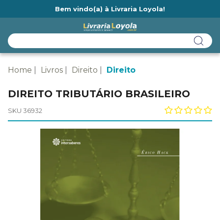
Bem vindo(a) à Livraria Loyola!
Ainda não tem cadastro na Livraria Loyola?
Home
Livros
Direito
Direito
DIREITO TRIBUTÁRIO BRASILEIRO
SKU 36932