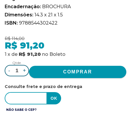
Encadernação:
BROCHURA
Dimensões:
14.3 x 21 x 1.5
ISBN:
9788544302422
R$ 114,00
R$ 91,20
1
x
de
R$ 91,20
no
Boleto
Qtde.
-
+
Consulte frete e prazo de entrega
NÃO SABE O CEP?