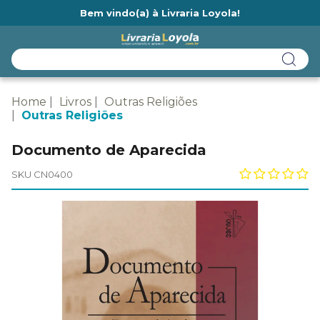
Bem vindo(a) à Livraria Loyola!
Ainda não tem cadastro na Livraria Loyola?
Home
Livros
Outras Religiões
Outras Religiões
Documento de Aparecida
SKU CN0400