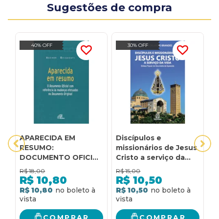
Sugestões de compra
40% OFF
30% OFF
APARECIDA EM
Discípulos e
L
RESUMO:
missionários de Jesus
S
DOCUMENTO OFICIAL
Cristo a serviço da
R
COM REFERÊNCIA ÀS
vida: síntese popular
P
R$
18,00
R$
15,00
R
MUDANÇAS
do documento de
P
R$
10,80
R$
10,50
EFETUADAS NO
aparecida
D
R$ 10,80
R$ 10,50
R
DOCUMENTO
A
ORIGINA
COMPRAR
COMPRAR