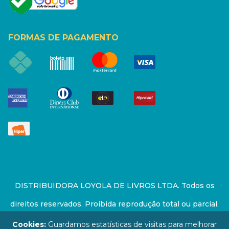
FORMAS DE PAGAMENTO
DISTRIBUIDORA LOYOLA DE LIVROS LTDA. Todos os
direitos reservados. Proibida reprodução total ou parcial.
Preços e estoque sujeito a alterações sem aviso prévio.
Cookies:
Guardamos estatísticas de visitas para melhorar