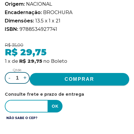
Origem:
NACIONAL
Encadernação:
BROCHURA
Dimensões:
13.5 x 1 x 21
ISBN:
9788534927741
R$ 35,00
R$ 29,75
1
x
de
R$ 29,75
no
Boleto
Qtde.
-
+
Consulte frete e prazo de entrega
NÃO SABE O CEP?