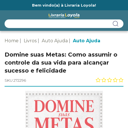
Bem vindo(a) à Livraria Loyola!
Ainda não tem cadastro na Livraria Loyola?
Home
Livros
Auto Ajuda
Auto Ajuda
Domine suas Metas: Como assumir o
controle da sua vida para alcançar
sucesso e felicidade
SKU 272296