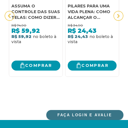
ASSUMA O
PILARES PARA UMA
C
CONTROLE DAS SUAS
VIDA PLENA: COMO
Q
TELAS: COMO DIZER
ALCANÇAR O
E
NÃO PARA A
EQUILÍBRIO PARA A
C
R$
74,90
R$
34,90
SOBRECARGA DE
AUTENTICIDADE E A
R
R$
59,92
R$
24,43
INFORMAÇÃO,
FELICIDADE
E
R
R$ 59,92
R$ 24,43
MELHORAR A
M
PRODUTIVIDADE E
E
USAR A TECNOLOGIA
V
A SEU FAVOR PARA
TER MAIS TEMPO
COMPRAR
COMPRAR
PARA VOCÊ
FAÇA LOGIN E AVALIE