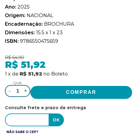
Ano:
2025
Origem:
NACIONAL
Encadernação:
BROCHURA
Dimensões:
15.5 x 1 x 23
ISBN:
9786550475659
R$ 64,90
R$ 51,92
1
x
de
R$ 51,92
no
Boleto
Qtde.
-
+
Consulte frete e prazo de entrega
NÃO SABE O CEP?