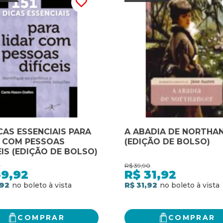
ICAS ESSENCIAIS PARA
A ABADIA DE NORTHA
R COM PESSOAS
(EDIÇÃO DE BOLSO)
EIS (EDIÇÃO DE BOLSO)
0
R$
39,90
39,92
R$
31,92
,92
R$ 31,92
COMPRAR
COMPRAR