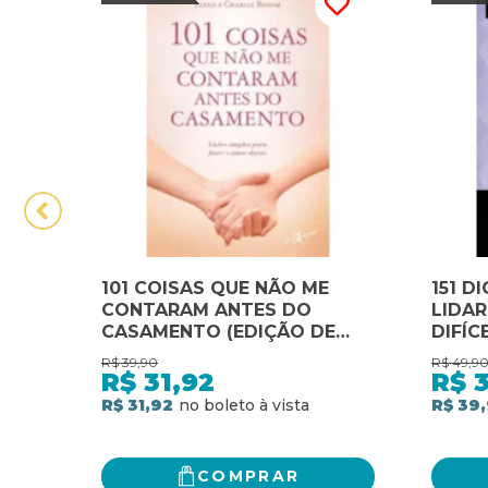
101 COISAS QUE NÃO ME
151 D
CONTARAM ANTES DO
LIDA
CASAMENTO (EDIÇÃO DE
DIFÍC
BOLSO)
R$
39,90
R$
49,9
R$
31,92
R$
R$ 31,92
R$ 39
COMPRAR