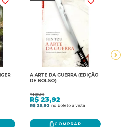
NGER
A ARTE DA GUERRA (EDIÇÃO
A A
DE BOLSO)
(EDI
R$
29,90
R$
29,
R$
23,92
R$
R$ 23,92
R$ 2
COMPRAR