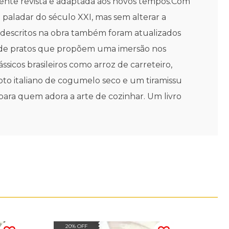
amente revista e adaptada aos novos tempos.Com
aladar do século XXI, mas sem alterar a
s descritos na obra também foram atualizados
e de pratos que propõem uma imersão nos
icos brasileiros como arroz de carreteiro,
soto italiano de cogumelo seco e um tiramissu
ara quem adora a arte de cozinhar. Um livro
20% OFF
20