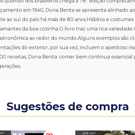
ais querido dos brasileiros chega à 78ª edição complet
çamento em 1940, Dona Benta se apresenta alinhado ao p
rte ao sul do país há mais de 80 anos.Hábitos e costume
 amantes da boa cozinha.O livro traz uma rica variedad
astronômica ao redor do mundo.Alguns exemplos são cláss
ntações do exterior, por sua vez, incluem o apetitoso ri
0 receitas, Dona Benta: comer bem continua essencial p
 gerações.
Sugestões de compra
OFF
20% OFF