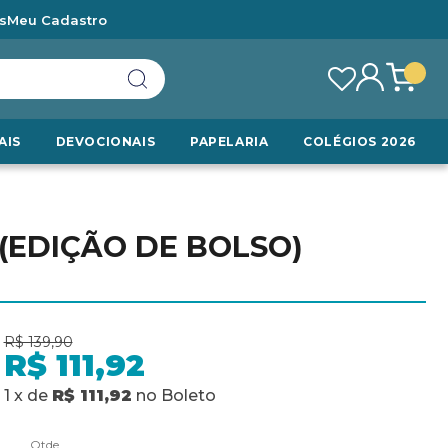
s
Meu Cadastro
AIS
DEVOCIONAIS
PAPELARIA
COLÉGIOS 2026
(EDIÇÃO DE BOLSO)
R$ 139,90
R$ 111,92
1
x
de
R$ 111,92
no
Boleto
Qtde.