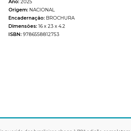
Ano:
2025
Origem:
NACIONAL
Encadernação:
BROCHURA
Dimensões:
16 x 23 x 4.2
ISBN:
9786558812753