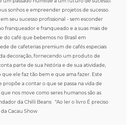
 De um passado humilde a um futuro de sucesso.
r seus sonhos e empreender projetos de sucesso.
em seu sucesso profissional - sem esconder
mo franqueador e franqueado e a suas mais de
de do café que bebemos no Brasil em
rede de cafeterias premium de cafés especiais
ta da decoração, fornecendo um produto de
onta parte de sua história e de sua atividade,
que ele faz tão bem e que ama fazer. Este
se propõe a contar o que se passa na vida de
O que nos move como seres humanos são as
ndador da Chilli Beans "Ao ler o livro É preciso
or da Cacau Show