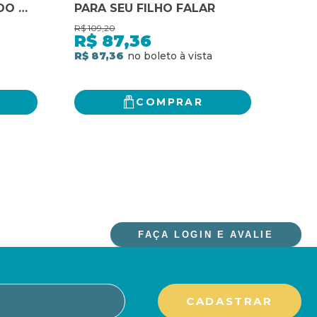
DO O
PARA SEU FILHO FALAR
TEM
O
MOD
R$
109,20
R$
74,
AUT
R$
87,36
R$
U
ENG
R$ 87,36
R$ 5
HEIRO
GAR
DAS
COMPRAR
FAÇA LOGIN E AVALIE