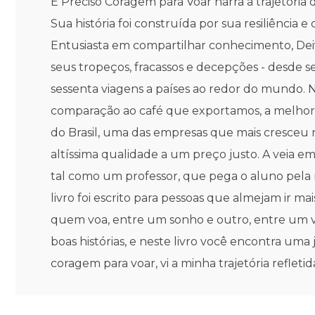
É Preciso Coragem para Voar narra a trajetória
Sua história foi construída por sua resiliência
Entusiasta em compartilhar conhecimento, Dei
seus tropeços, fracassos e decepções - desde 
sessenta viagens a países ao redor do mundo. 
comparação ao café que exportamos, a melhor pa
do Brasil, uma das empresas que mais cresceu 
altíssima qualidade a um preço justo. A veia em
tal como um professor, que pega o aluno pela
livro foi escrito para pessoas que almejam ir m
quem voa, entre um sonho e outro, entre um 
boas histórias, e neste livro você encontra uma 
coragem para voar, vi a minha trajetória refle