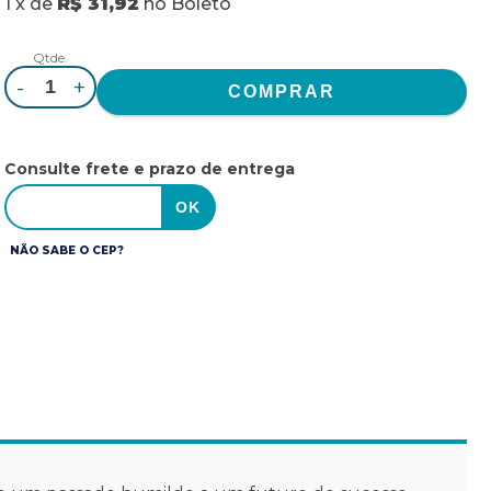
1
x
de
R$ 31,92
no
Boleto
Qtde.
-
+
Consulte frete e prazo de entrega
NÃO SABE O CEP?