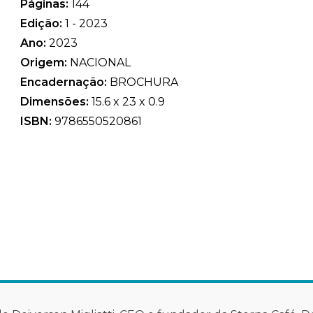
Páginas:
144
Edição:
1 - 2023
Ano:
2023
Origem:
NACIONAL
Encadernação:
BROCHURA
Dimensões:
15.6 x 23 x 0.9
ISBN:
9786550520861