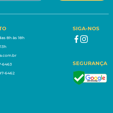
TO
SIGA-NOS
as 8h às 18h
13h
a.com.br
SEGURANÇA
7-6463
097-6462