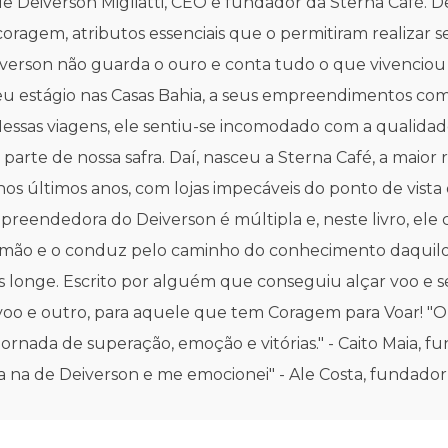
 de Deiverson Migliatti, CEO e fundador da Sterna Café.
 e coragem, atributos essenciais que o permitiram realiza
verson não guarda o ouro e conta tudo o que vivenciou 
seu estágio nas Casas Bahia, a seus empreendimentos co
Nessas viagens, ele sentiu-se incomodado com a qualida
rte de nossa safra. Daí, nasceu a Sterna Café, a maior 
nos últimos anos, com lojas impecáveis do ponto de vis
preendedora do Deiverson é múltipla e, neste livro, ele c
 mão e o conduz pelo caminho do conhecimento daquilo 
ais longe. Escrito por alguém que conseguiu alçar voo e 
voo e outro, para aquele que tem Coragem para Voar! "
jornada de superação, emoção e vitórias." - Caito Maia, fu
tida na de Deiverson e me emocionei" - Ale Costa, fundad