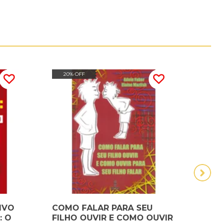
20% OFF
20
IVO
COMO FALAR PARA SEU
LIBE
: O
FILHO OUVIR E COMO OUVIR
A N