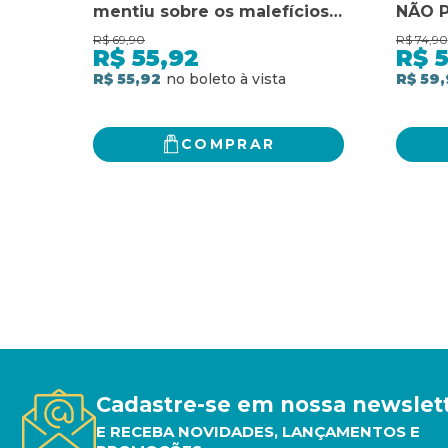
mentiu sobre os malefícios
NÃO 
da carne e descubra como
DE I
R$
69,90
R$
74,90
ela é boa para você e para o
A PRO
R$
55,92
R$
planeta.
TECN
R$ 55,92
R$ 59,
PARA 
VOCÊ
COMPRAR
Cadastre-se em nossa newslet
E RECEBA NOVIDADES, LANÇAMENTOS E