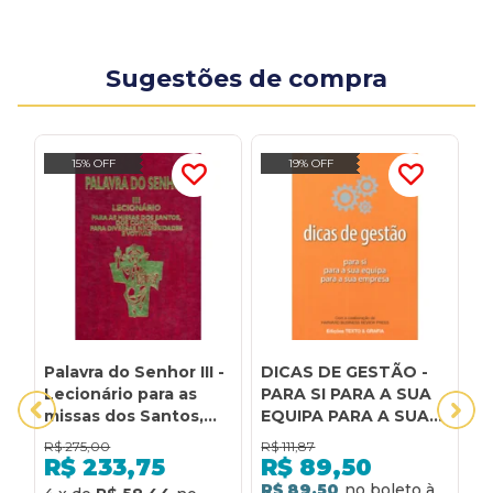
Sugestões de compra
15% OFF
19% OFF
Palavra do Senhor III -
DICAS DE GESTÃO -
E
Lecionário para as
PARA SI PARA A SUA
L
missas dos Santos,
EQUIPA PARA A SUA
P
dos comuns, para
EMPRESA
C
R$
275,00
R$
111,87
R
diversas
V
R$
233,75
R$
89,50
necessidades e
Q
R$ 89,50
R