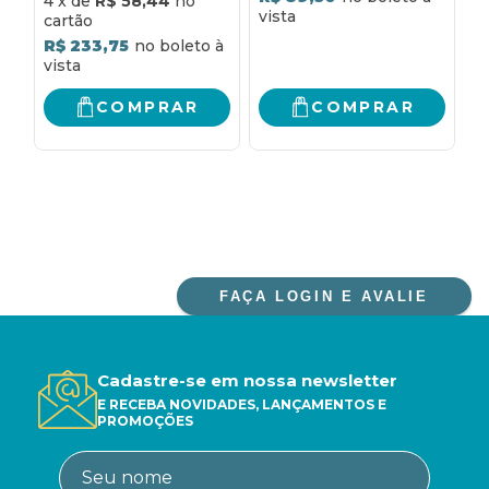
4
x
de
R$ 58,44
votivas: lecionário
S
para as missas dos
P
R$ 233,75
santos, dos comuns,
M
para diversas
E
necessidades e
S
COMPRAR
COMPRAR
votivas
I
FAÇA LOGIN E AVALIE
Cadastre-se em nossa newsletter
E RECEBA NOVIDADES, LANÇAMENTOS E
PROMOÇÕES