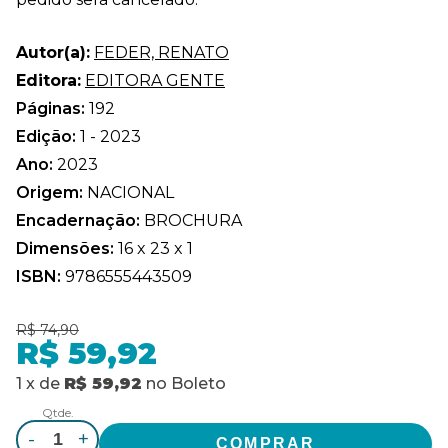
Autor(a):
FEDER, RENATO
Editora:
EDITORA GENTE
Páginas:
192
Edição:
1 - 2023
Ano:
2023
Origem:
NACIONAL
Encadernação:
BROCHURA
Dimensões:
16 x 23 x 1
ISBN:
9786555443509
R$ 74,90
R$ 59,92
1
x
de
R$ 59,92
no
Boleto
Qtde.
-
+