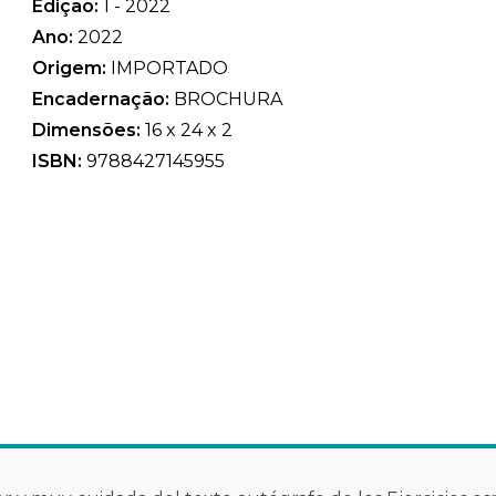
Edição:
1 - 2022
Ano:
2022
Origem:
IMPORTADO
Encadernação:
BROCHURA
Dimensões:
16 x 24 x 2
ISBN:
9788427145955