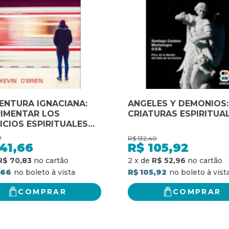
ENTURA IGNACIANA:
ANGELES Y DEMONIOS:
RIMENTAR LOS
CRIATURAS ESPIRITUA
ICIOS ESPIRITUALES
N IGNACIO EN LA VIDA
7
R$
132,40
A
41,66
R$
105,92
R$ 70,83
2
x
de
R$ 52,96
,66
R$ 105,92
COMPRAR
COMPRAR