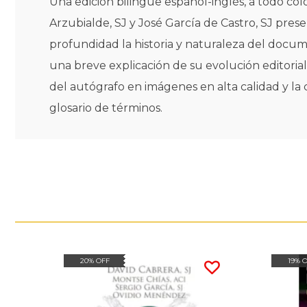
Una edición bilingüe español-inglés, a todo col
Arzubialde, SJ y José García de Castro, SJ pre
profundidad la historia y naturaleza del documen
una breve explicación de su evolución editoria
del autógrafo en imágenes en alta calidad y la
glosario de términos.
20% OFF
19% 