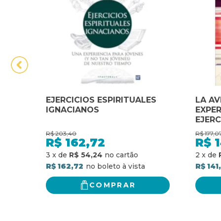
EJERCICIOS ESPIRITUALES
LA AV
IGNACIANOS
EXPE
EJERC
DE SA
R$
203,40
R$
177,0
DIARI
R$
162,72
R$
1
3
x
de
R$ 54,24
2
x
de
R$ 162,72
R$ 141
COMPRAR