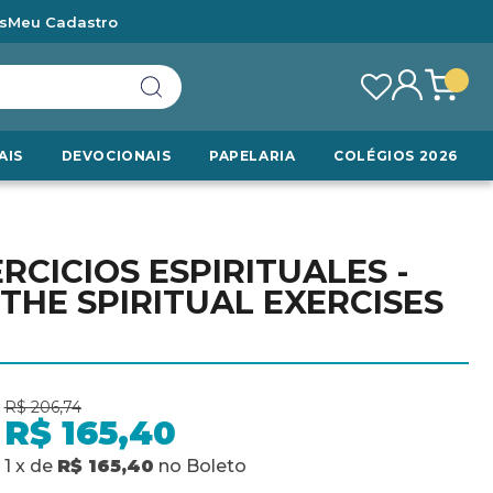
s
Meu Cadastro
AIS
DEVOCIONAIS
PAPELARIA
COLÉGIOS 2026
RCICIOS ESPIRITUALES -
THE SPIRITUAL EXERCISES
R$ 206,74
R$ 165,40
1
x
de
R$ 165,40
no
Boleto