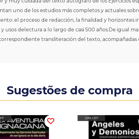
or y muy cuidada del texto autógrafo de los Ejercicios esp
sentan uno de los estudios más completos y actuales sob
to: el proceso de redacción, la finalidad y horizontes in
l y usos delectura a lo largo de casi 500 años.De igual 
 correspondiente transliteración del texto, acompañadas 
Sugestões de compra
OFF
20% OFF