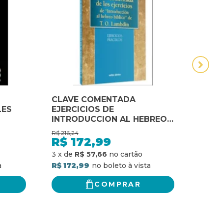
CLAVE COMENTADA
CODI
LES
EJERCICIOS DE
ALU
INTRODUCCION AL HEBREO
EJER
BIBLICO
BRAS
R$
216,24
R$
R$
172,99
3
x
d
3
x
de
R$ 57,66
R$ 1
R$ 172,99
COMPRAR