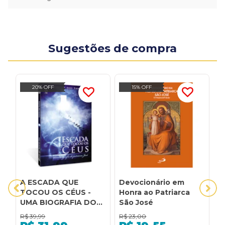
Sugestões de compra
20% OFF
15% OFF
A ESCADA QUE
Devocionário em
O
TOCOU OS CÉUS -
Honra ao Patriarca
P
UMA BIOGRAFIA DO
São José
PATRIARCA JACÓ
R$
39,99
R$
23,00
R