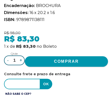
Encadernação:
BROCHURA
Dimensões:
16 x 20.2 x 1.6
ISBN:
9789871138111
R$ 98,00
R$ 83,30
1
x
de
R$ 83,30
no
Boleto
Qtde.
-
+
Consulte frete e prazo de entrega
NÃO SABE O CEP?