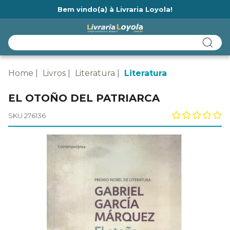
Bem vindo(a) à Livraria Loyola!
Ainda não tem cadastro na Livraria Loyola?
Home
Livros
Literatura
Literatura
EL OTOÑO DEL PATRIARCA
SKU 276136