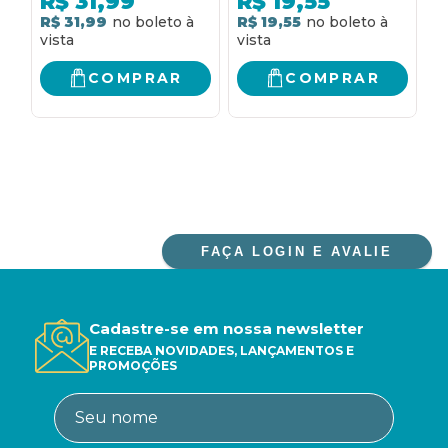
R$
31,99
R$
19,55
R$ 31,99
R$ 19,55
R
COMPRAR
COMPRAR
FAÇA LOGIN E AVALIE
Cadastre-se em nossa newsletter
E RECEBA NOVIDADES, LANÇAMENTOS E
PROMOÇÕES