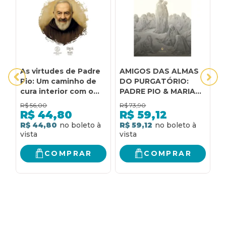
As virtudes de Padre
AMIGOS DAS ALMAS
A
Pio: Um caminho de
DO PURGATÓRIO:
P
cura interior com o
PADRE PIO & MARIA
Santo de Pietrelcina
SIMMA
R$
56,00
R$
73,90
R
R$
44,80
R$
59,12
R$ 44,80
R$ 59,12
R
COMPRAR
COMPRAR