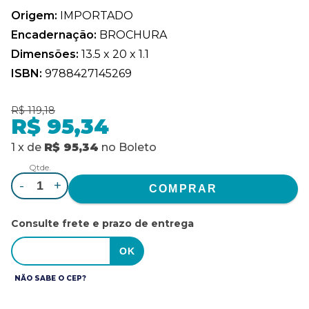
Origem:
IMPORTADO
Encadernação:
BROCHURA
Dimensões:
13.5 x 20 x 1.1
ISBN:
9788427145269
R$ 119,18
R$ 95,34
1
x
de
R$ 95,34
no
Boleto
Qtde.
-
+
Consulte frete e prazo de entrega
NÃO SABE O CEP?