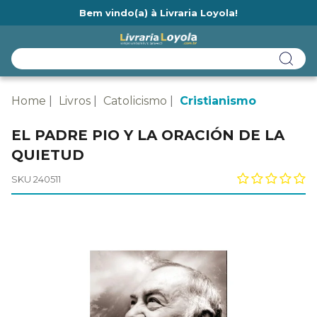
Bem vindo(a) à Livraria Loyola!
Ainda não tem cadastro na Livraria Loyola?
Home
Livros
Catolicismo
Cristianismo
EL PADRE PIO Y LA ORACIÓN DE LA
QUIETUD
SKU 240511