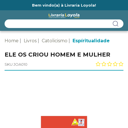
Bem vindo(a) à Livraria Loyola!
Ainda não tem cadastro na Livraria Loyola?
Home
Livros
Catolicismo
Espíritualidade
ELE OS CRIOU HOMEM E MULHER
SKU JOA010