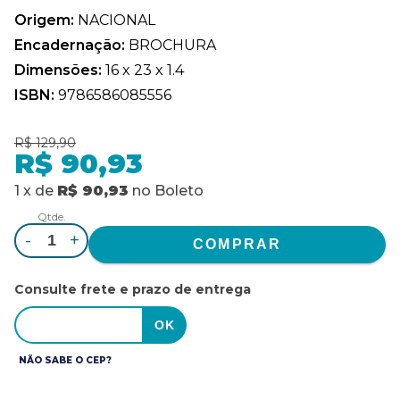
Origem:
NACIONAL
Encadernação:
BROCHURA
Dimensões:
16 x 23 x 1.4
ISBN:
9786586085556
R$ 129,90
R$ 90,93
1
x
de
R$ 90,93
no
Boleto
Qtde.
-
+
Consulte frete e prazo de entrega
NÃO SABE O CEP?