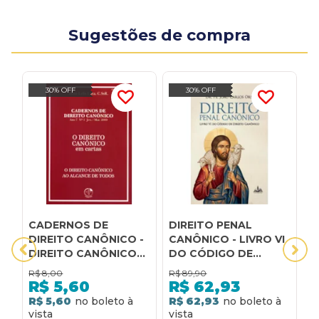
Sugestões de compra
30% OFF
30% OFF
CADERNOS DE
DIREITO PENAL
D
DIREITO CANÔNICO -
CANÔNICO - LIVRO VI
I
DIREITO CANÔNICO
DO CÓDIGO DE
J
EM CARTAS
DIREITO CANÔNICO
V
R$
8,00
R$
89,90
R
C
R$
5,60
R$
62,93
R$ 5,60
R$ 62,93
R