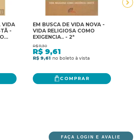
 VIDA
EM BUSCA DE VIDA NOVA -
HEB
TÃ -
VIDA RELIGIOSA COMO
POR 
DO
EXIGENCIA.. - 2ª
DA 
OR
R$
11,30
R$
69,
R$
9,61
R$
R$ 9,61
R$ 5
COMPRAR
FAÇA LOGIN E AVALIE