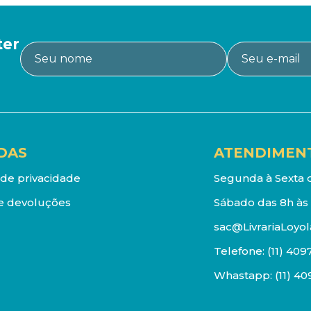
ter
DAS
ATENDIMEN
a de privacidade
Segunda à Sexta d
e devoluções
Sábado das 8h às 
sac@LivrariaLoyol
Telefone:
(11) 409
Whastapp:
(11) 4