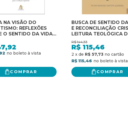
A NA VISÃO DO
BUSCA DE SENTIDO DA
ITISMO: REFLEXÕES
E RECONCILIAÇÃO CRIS
 O SENTIDO DA VIDA
LEITURA TEOLÓGICA 
AMINHO PARA A
PENSAMENTO DE VIKT
R$
144,33
UÇÃO ESPIRITUAL
FRANKL
47,92
R$
115,46
92
2
x
de
R$ 57,73
R$ 115,46
COMPRAR
COMPRAR