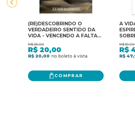
(RE)DESCOBRINDO O
A VID
VERDADEIRO SENTIDO DA
ESPIR
VIDA - VENCENDO A FALTA
SOBRE
DE SENTIDO PARA VIVER
E O C
R$
25,00
R$
59,90
EVOL
R$
20,00
R$
R$ 20,00
R$ 47,
COMPRAR