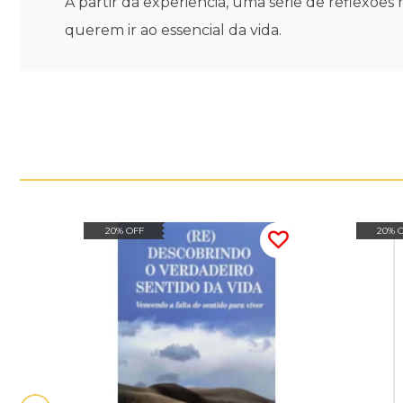
A partir da experiência, uma série de reflexõ
querem ir ao essencial da vida.
20% OFF
20% 