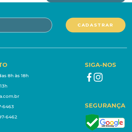
TO
SIGA-NOS
as 8h às 18h
13h
a.com.br
SEGURANÇA
7-6463
097-6462