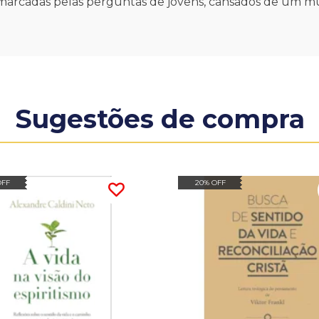
es marcadas pelas perguntas de jovens, cansados de um m
Sugestões de compra
OFF
20% OFF