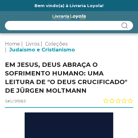
Bem vindo(a) à Livraria Loyola!
Ainda não tem cadastro na Livraria Loyola?
Home
Livros
Coleções
Judaísmo e Cristianismo
EM JESUS, DEUS ABRAÇA O
SOFRIMENTO HUMANO: UMA
LEITURA DE "O DEUS CRUCIFICADO"
DE JÜRGEN MOLTMANN
SKU 91983