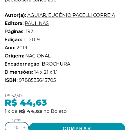
Autor(a):
AGUIAR, EUGÊNIO PACELLI CORREIA
Editora:
PAULINAS
Páginas:
192
Edição:
1 - 2019
Ano:
2019
Origem:
NACIONAL
Encadernação:
BROCHURA
Dimensões:
14 x 21 x 1.1
ISBN:
9788535645705
R$ 52,50
R$ 44,63
1
x
de
R$ 44,63
no
Boleto
Qtde.
-
+