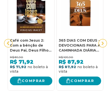
Café com Jesus 2:
365 DIAS COM DEUS -
A
Com a bênção de
DEVOCIONAIS PARA A
V
Deus Pai, Deus Filho e
CAMINHADA DIÁRIA
F
Deus Espírito Santo
COM DEUS - VOL. V
T
R$
89,90
R$
109,90
R
R$
71,92
R$
87,92
R$ 71,92
R$ 87,92
R
COMPRAR
COMPRAR