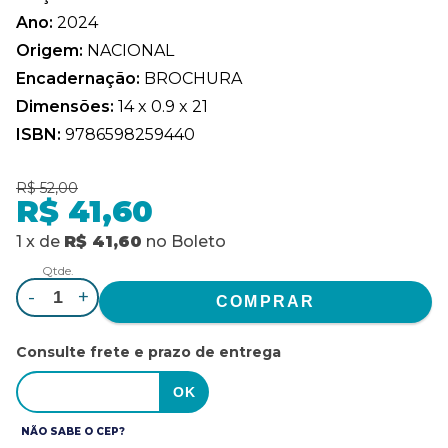
Ano:
2024
Origem:
NACIONAL
Encadernação:
BROCHURA
Dimensões:
14 x 0.9 x 21
ISBN:
9786598259440
R$ 52,00
R$ 41,60
1
x
de
R$ 41,60
no
Boleto
Qtde.
-
+
Consulte frete e prazo de entrega
NÃO SABE O CEP?