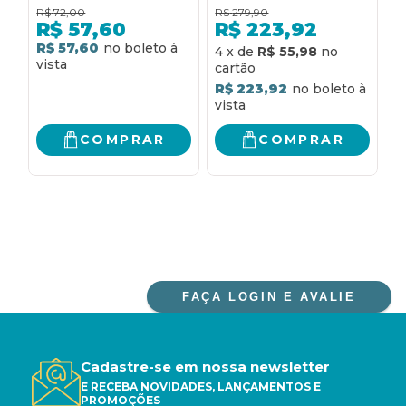
ENSAIOS SOBRE
R$
72,00
R$
279,90
R
GUIMARÃES ROSA,
R$
57,60
R$
223,92
MACHADO DE ASSIS E
R$ 57,60
R
4
x
de
R$ 55,98
CARLOS DRUMMOND
DE ANDRADE
R$ 223,92
COMPRAR
COMPRAR
FAÇA LOGIN E AVALIE
Cadastre-se em nossa newsletter
E RECEBA NOVIDADES, LANÇAMENTOS E
PROMOÇÕES