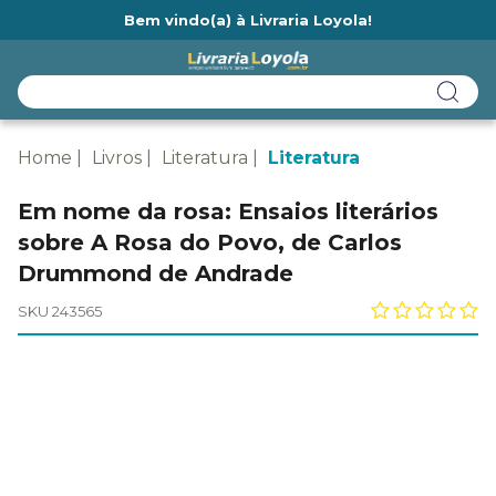
Bem vindo(a) à Livraria Loyola!
Ainda não tem cadastro na Livraria Loyola?
Home
Livros
Literatura
Literatura
Em nome da rosa: Ensaios literários
sobre A Rosa do Povo, de Carlos
Drummond de Andrade
SKU 243565