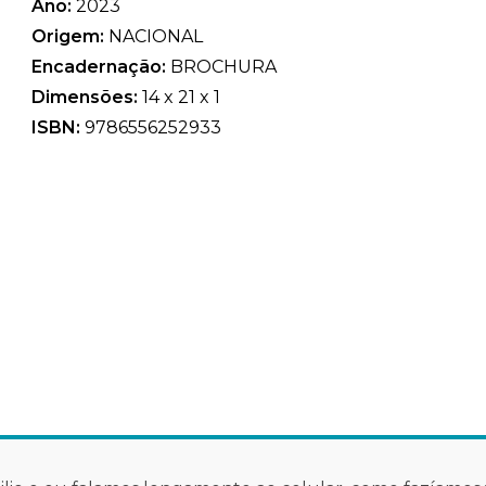
Ano:
2023
Origem:
NACIONAL
Encadernação:
BROCHURA
Dimensões:
14 x 21 x 1
ISBN:
9786556252933