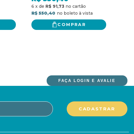
R$ 15
6
x
de
R$ 91,73
R$ 550,40
COMPRAR
FAÇA LOGIN E AVALIE