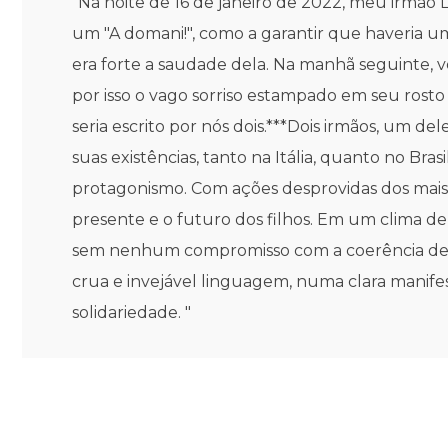
"Na noite de 16 de janeiro de 2022, meu irmão
um "A domani!", como a garantir que haveria um 
era forte a saudade dela. Na manhã seguinte, vei
por isso o vago sorriso estampado em seu rosto 
seria escrito por nós dois.***Dois irmãos, um
suas existências, tanto na Itália, quanto no Br
protagonismo. Com ações desprovidas dos mais
presente e o futuro dos filhos. Em um clima 
sem nenhum compromisso com a coerência de s
crua e invejável linguagem, numa clara manifes
solidariedade. "