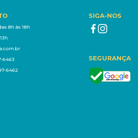
TO
SIGA-NOS
as 8h às 18h
13h
a.com.br
SEGURANÇA
7-6463
097-6462