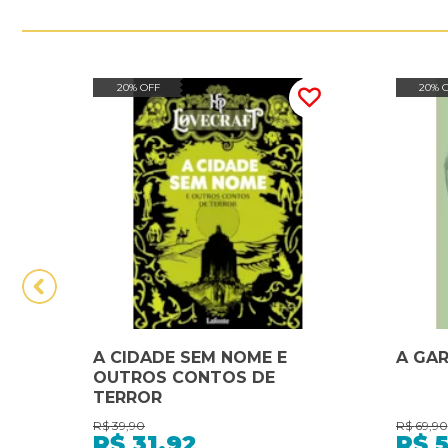
20% OFF
20% 
A CIDADE SEM NOME E
A GA
OUTROS CONTOS DE
TERROR
R$
39,90
R$
69,90
R$
31,92
R$
5