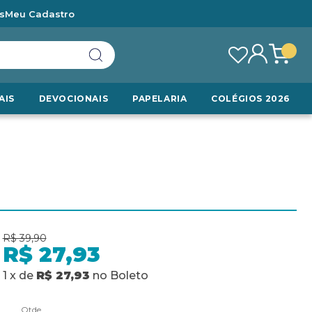
s
Meu Cadastro
AIS
DEVOCIONAIS
PAPELARIA
COLÉGIOS 2026
R$ 39,90
R$ 27,93
1
x
de
R$ 27,93
no
Boleto
Qtde.