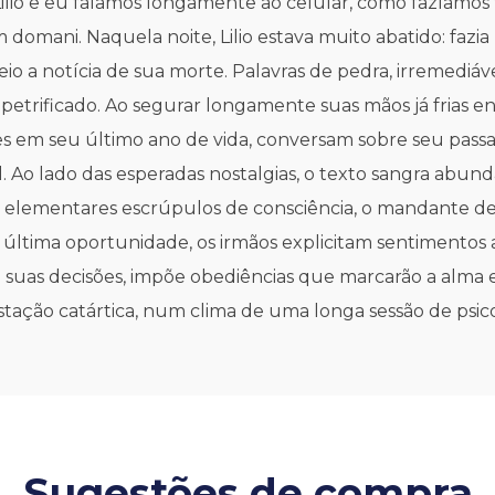
 Lilio e eu falamos longamente ao celular, como fazíamo
domani. Naquela noite, Lilio estava muito abatido: fazia
o a notícia de sua morte. Palavras de pedra, irremediáveis
petrificado. Ao segurar longamente suas mãos já frias ent
 deles em seu último ano de vida, conversam sobre seu 
asil. Ao lado das esperadas nostalgias, o texto sangra ab
 elementares escrúpulos de consciência, o mandante de
de última oportunidade, os irmãos explicitam sentimen
uas decisões, impõe obediências que marcarão a alma 
tação catártica, num clima de uma longa sessão de psicot
Sugestões de compra