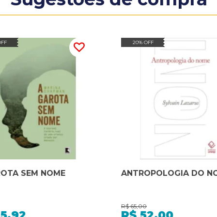
OFF
20% OFF
ROTA SEM NOME
ANTROPOLOGIA DO N
R$
65,00
5,92
R$
52,00