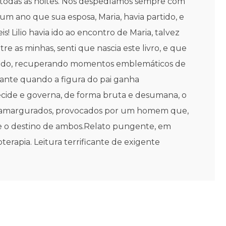
s todas as noites. Nos despedíamos sempre com
 um ano que sua esposa, Maria, havia partido, e
! Lilio havia ido ao encontro de Maria, talvez
re as minhas, senti que nascia este livro, e que
passado, recuperando momentos emblemáticos de
undante quando a figura do pai ganha
cide e governa, de forma bruta e desumana, o
tos amargurados, provocados por um homem que,
e o destino de ambos.Relato pungente, em
erapia. Leitura terrificante de exigente