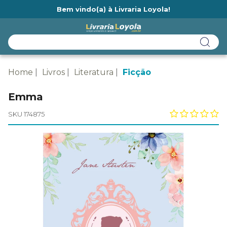
Bem vindo(a) à Livraria Loyola!
Ainda não tem cadastro na Livraria Loyola?
Home
Livros
Literatura
Ficção
Emma
SKU 174875