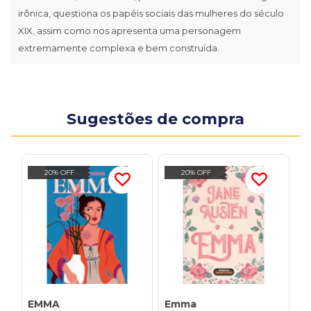
irônica, questiona os papéis sociais das mulheres do século
XIX, assim como nos apresenta uma personagem
extremamente complexa e bem construída.
Sugestões de compra
20% OFF
20% OFF
EMMA
Emma
E