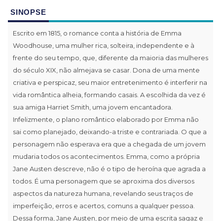
SINOPSE
Escrito em 1815, o romance conta a história de Emma
Woodhouse, uma mulher rica, solteira, independente e à
frente do seu tempo, que, diferente da maioria das mulheres
do século XIX, não almejava se casar. Dona de uma mente
criativa e perspicaz, seu maior entretenimento é interferir na
vida romântica alheia, formando casais. A escolhida da vez é
sua amiga Harriet Smith, uma jovem encantadora.
Infelizmente, o plano romântico elaborado por Emma não
sai como planejado, deixando-a triste e contrariada. O que a
personagem não esperava era que a chegada de um jovem
mudaria todos os acontecimentos. Emma, como a própria
Jane Austen descreve, não é o tipo de heroína que agrada a
todos. É uma personagem que se aproxima dos diversos
aspectos da natureza humana, revelando seus traços de
imperfeição, erros e acertos, comuns a qualquer pessoa.
Dessa forma, Jane Austen, por meio de uma escrita sagaz e