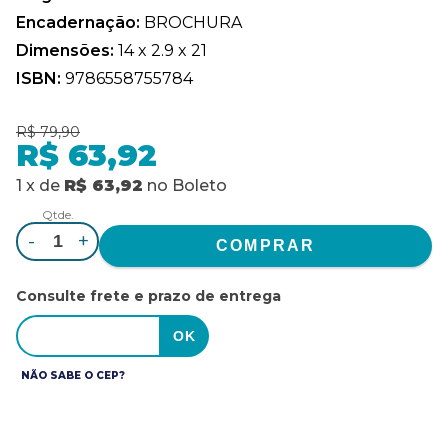
Encadernação:
BROCHURA
Dimensões:
14 x 2.9 x 21
ISBN:
9786558755784
R$ 79,90
R$ 63,92
1
x
de
R$ 63,92
no
Boleto
Qtde.
-
+
Consulte frete e prazo de entrega
NÃO SABE O CEP?