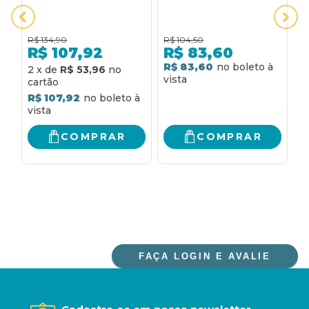
R$
134,90
R$
104,50
R
R$
107,92
R$
83,60
R$ 83,60
R
2
x
de
R$ 53,96
R$ 107,92
COMPRAR
COMPRAR
FAÇA LOGIN E AVALIE