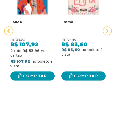
EMMA
Emma
E
R$
134,90
R$
104,50
R
R$
107,92
R$
83,60
R$ 83,60
R
2
x
de
R$ 53,96
R$ 107,92
COMPRAR
COMPRAR