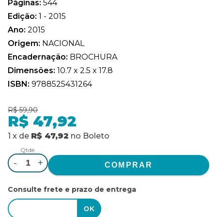
Páginas:
544
Edição:
1 - 2015
Ano:
2015
Origem:
NACIONAL
Encadernação:
BROCHURA
Dimensões:
10.7 x 2.5 x 17.8
ISBN:
9788525431264
R$ 59,90
R$ 47,92
1
x
de
R$ 47,92
no
Boleto
Qtde.
-
+
Consulte frete e prazo de entrega