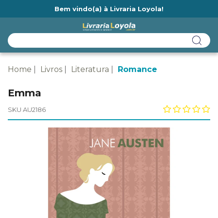
Bem vindo(a) à Livraria Loyola!
Ainda não tem cadastro na Livraria Loyola?
Home
Livros
Literatura
Romance
Emma
SKU AU2186