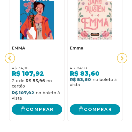
EMMA
Emma
E
R$
134,90
R$
104,50
R
R$
107,92
R$
83,60
R$ 83,60
R
2
x
de
R$ 53,96
R$ 107,92
COMPRAR
COMPRAR