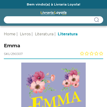
Bem vindo(a) à Livraria Loyola!
Ainda não tem cadastro na Livraria Loyola?
Home
Livros
Literatura
Literatura
Emma
SKU 290307