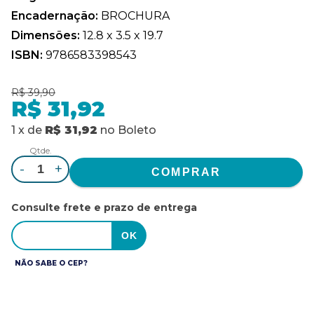
Encadernação:
BROCHURA
Dimensões:
12.8 x 3.5 x 19.7
ISBN:
9786583398543
R$ 39,90
R$ 31,92
1
x
de
R$ 31,92
no
Boleto
Qtde.
-
+
Consulte frete e prazo de entrega
NÃO SABE O CEP?