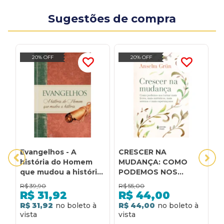
Sugestões de compra
20% OFF
20% OFF
Evangelhos - A
CRESCER NA
H
história do Homem
MUDANÇA: COMO
P
que mudou a história:
PODEMOS NOS
B
A história do homem
TORNAR MAIS LIVRES,
H
R$
39,90
R$
55,00
R
que mudou a história
MAIS AUTÊNTICOS,
P
R$
31,92
R$
44,00
MAIS SERENOS E MAIS
B
R$ 31,92
R$ 44,00
R
ESPERANÇOSOS
H
H