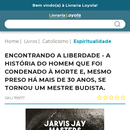
Bem vindo(a) à Livraria Loyola!
Ainda não tem cadastro na Livraria Loyola?
Home
Livros
Catolicismo
Espíritualidade
ENCONTRANDO A LIBERDADE - A
HISTÓRIA DO HOMEM QUE FOI
CONDENADO À MORTE E, MESMO
PRESO HÁ MAIS DE 30 ANOS, SE
TORNOU UM MESTRE BUDISTA.
SKU 119977