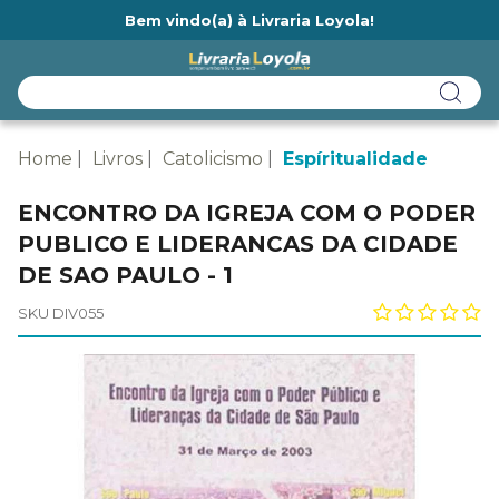
Bem vindo(a) à Livraria Loyola!
Ainda não tem cadastro na Livraria Loyola?
Home
Livros
Catolicismo
Espíritualidade
ENCONTRO DA IGREJA COM O PODER
PUBLICO E LIDERANCAS DA CIDADE
DE SAO PAULO - 1
SKU DIV055