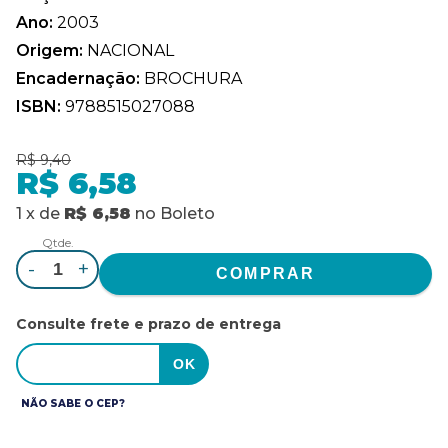
Ano:
2003
Origem:
NACIONAL
Encadernação:
BROCHURA
ISBN:
9788515027088
R$ 9,40
R$ 6,58
1
x
de
R$ 6,58
no
Boleto
Qtde.
-
+
Consulte frete e prazo de entrega
NÃO SABE O CEP?