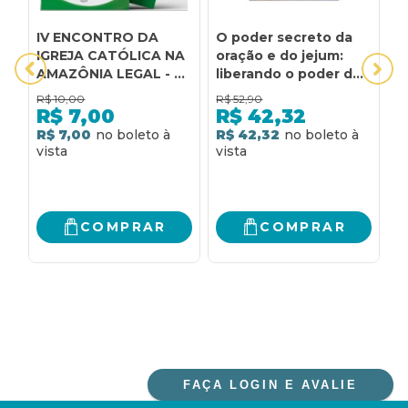
IV ENCONTRO DA
O poder secreto da
2
IGREJA CATÓLICA NA
oração e do jejum:
C
AMAZÔNIA LEGAL - 50
liberando o poder da
E
ANOS DO ENCONTRO
igreja que ora
t
R$
10,00
R$
52,90
R
DE SANTARÉM 1972 -
à
R$
7,00
R$
42,32
2022
R$ 7,00
R$ 42,32
R
COMPRAR
COMPRAR
FAÇA LOGIN E AVALIE