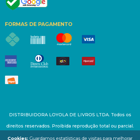
FORMAS DE PAGAMENTO
DISTRIBUIDORA LOYOLA DE LIVROS LTDA. Todos os
direitos reservados. Proibida reprodução total ou parcial.
Preços e estoque sujeito a alterações sem aviso prévio.
Cookies:
Guardamos estatísticas de visitas para melhorar