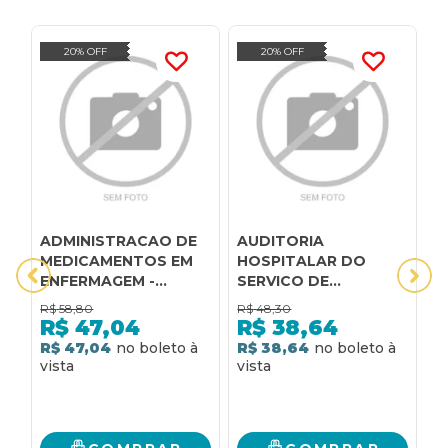
20% OFF
20% OFF
ADMINISTRACAO DE
AUDITORIA
E
MEDICAMENTOS EM
HOSPITALAR DO
C
ENFERMAGEM -
SERVICO DE
1
CURSO DE
ENFERMAGEM -
E
R$
58,80
R$
48,30
R
ENFERMAGEM - 1
CURSO DE
R$
47,04
R$
38,64
ENFERMAGEM - 2
R$ 47,04
R$ 38,64
R