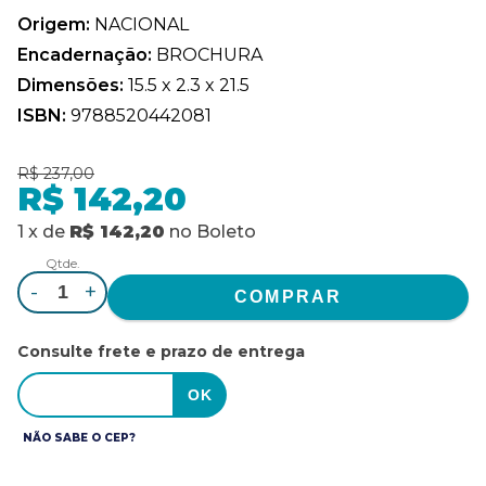
Origem:
NACIONAL
Encadernação:
BROCHURA
Dimensões:
15.5 x 2.3 x 21.5
ISBN:
9788520442081
R$ 237,00
R$ 142,20
1
x
de
R$ 142,20
no
Boleto
Qtde.
-
+
Consulte frete e prazo de entrega
NÃO SABE O CEP?