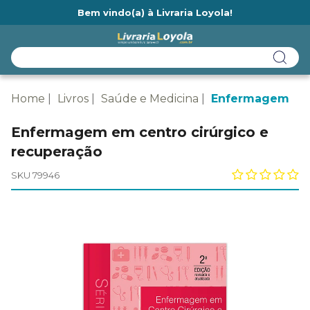
Bem vindo(a) à Livraria Loyola!
Ainda não tem cadastro na Livraria Loyola?
Home
Livros
Saúde e Medicina
Enfermagem
Enfermagem em centro cirúrgico e
recuperação
SKU 79946